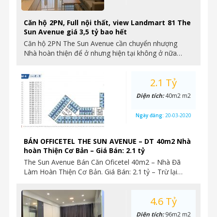
Căn hộ 2PN, Full nội thất, view Landmart 81 The
Sun Avenue giá 3,5 tỷ bao hết
Căn hộ 2PN The Sun Avenue cần chuyển nhượng
Nhà hoàn thiện để ở nhưng hiện tại không ở nữa…
2.1 Tỷ
Diện tích:
40m2 m2
Ngày đăng:
20-03-2020
BÁN OFFICETEL THE SUN AVENUE – DT 40m2 Nhà
hoàn Thiện Cơ Bản – Giá Bán: 2.1 tỷ
The Sun Avenue Bán Căn Oficetel 40m2 – Nhà Đã
Làm Hoàn Thiện Cơ Bản. Giá Bán: 2.1 tỷ – Trừ lại…
4.6 Tỷ
Diện tích:
96m2 m2