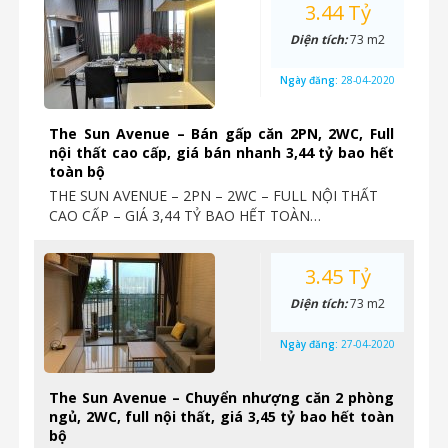
3.44 Tỷ
Diện tích:
73 m2
Ngày đăng:
28-04-2020
The Sun Avenue – Bán gấp căn 2PN, 2WC, Full
nội thất cao cấp, giá bán nhanh 3,44 tỷ bao hết
toàn bộ
THE SUN AVENUE – 2PN – 2WC – FULL NỘI THẤT
CAO CẤP – GIÁ 3,44 TỶ BAO HẾT TOÀN…
3.45 Tỷ
Diện tích:
73 m2
Ngày đăng:
27-04-2020
The Sun Avenue – Chuyển nhượng căn 2 phòng
ngủ, 2WC, full nội thất, giá 3,45 tỷ bao hết toàn
bộ