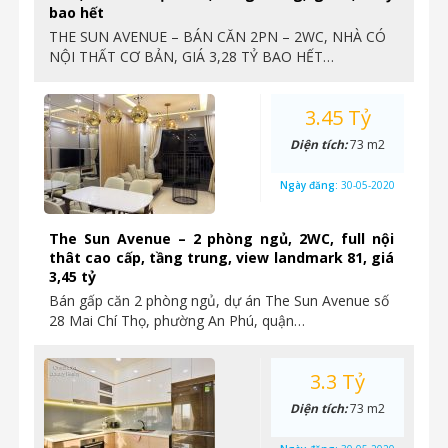
bao hết
THE SUN AVENUE – BÁN CĂN 2PN – 2WC, NHÀ CÓ
NỘI THẤT CƠ BẢN, GIÁ 3,28 TỶ BAO HẾT…
3.45 Tỷ
Diện tích:
73 m2
Ngày đăng:
30-05-2020
The Sun Avenue – 2 phòng ngủ, 2WC, full nội
thât cao cấp, tầng trung, view landmark 81, giá
3,45 tỷ
Bán gấp căn 2 phòng ngủ, dự án The Sun Avenue số
28 Mai Chí Thọ, phường An Phú, quận…
3.3 Tỷ
Diện tích:
73 m2