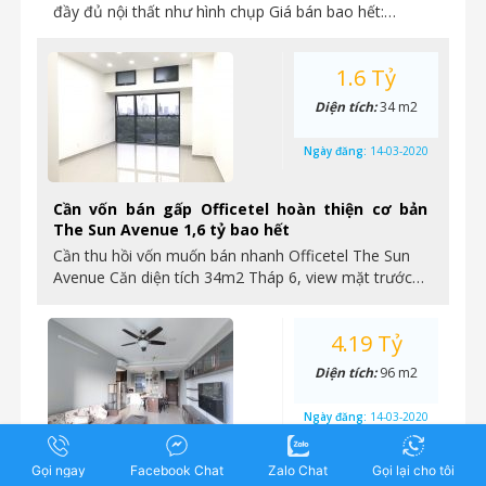
đầy đủ nội thất như hình chụp Giá bán bao hết:…
1.6 Tỷ
Diện tích:
34 m2
Ngày đăng:
14-03-2020
Cần vốn bán gấp Officetel hoàn thiện cơ bản
The Sun Avenue 1,6 tỷ bao hết
Cần thu hồi vốn muốn bán nhanh Officetel The Sun
Avenue Căn diện tích 34m2 Tháp 6, view mặt trước…
4.19 Tỷ
Diện tích:
96 m2
Ngày đăng:
14-03-2020
Gọi ngay
Facebook Chat
Zalo Chat
Gọi lại cho tôi
Cần vốn bán nhanh căn 3PN The Sun Avenue