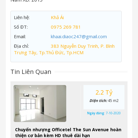
Liên hệ:
Khả Ái
Số ĐT:
0975 269 781
Email:
khaai.diaoc247@gmail.com
Địa chỉ:
383 Nguyễn Duy Trinh, P. Bình
Trưng Tây, Tp.Thủ Đức, Tp.HCM
Tin Liên Quan
2.2 Tỷ
Diện tích:
45 m2
Ngày đăng:
7-10-2020
Chuyển nhượng Officetel The Sun Avenue hoàn
thiện cơ bản kèm HD thuê dài hạn