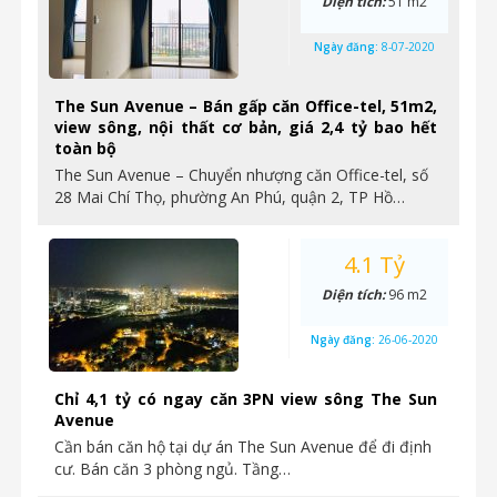
Diện tích:
51 m2
Ngày đăng:
8-07-2020
The Sun Avenue – Bán gấp căn Office-tel, 51m2,
view sông, nội thất cơ bản, giá 2,4 tỷ bao hết
toàn bộ
The Sun Avenue – Chuyển nhượng căn Office-tel, số
28 Mai Chí Thọ, phường An Phú, quận 2, TP Hồ…
4.1 Tỷ
Diện tích:
96 m2
Ngày đăng:
26-06-2020
Chỉ 4,1 tỷ có ngay căn 3PN view sông The Sun
Avenue
Cần bán căn hộ tại dự án The Sun Avenue để đi định
cư. Bán căn 3 phòng ngủ. Tầng…