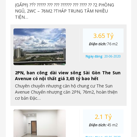
(GẤP‼️) ??́? ????? ??? ??? ?????? ??? ???? ?? ?2 PHÒNG
NGỦ, 2WC – 76M2 ?THÁP TRUNG TÂM NHIỀU
TIỆN…
3.65 Tỷ
Diện tích:
76 m2
Ngày đăng:
20-06-2020
2PN, ban công dài view sông Sài Gòn The Sun
Avenue có nội thất giá 3,65 tỷ bao hết
Chuyên chuyển nhượng căn hộ chung cư The Sun
Avenue Chuyển nhượng căn 2PN, 76m2, hoàn thiện
cơ bản Đặc…
2.1 Tỷ
Diện tích:
45 m2