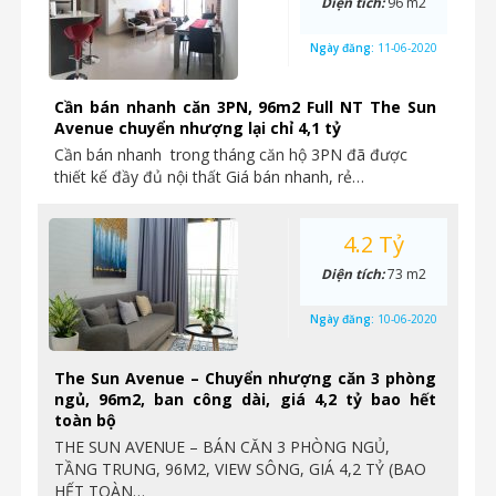
Diện tích:
96 m2
Ngày đăng:
11-06-2020
Cần bán nhanh căn 3PN, 96m2 Full NT The Sun
Avenue chuyển nhượng lại chỉ 4,1 tỷ
Cần bán nhanh trong tháng căn hộ 3PN đã được
thiết kế đầy đủ nội thất Giá bán nhanh, rẻ…
4.2 Tỷ
Diện tích:
73 m2
Ngày đăng:
10-06-2020
The Sun Avenue – Chuyển nhượng căn 3 phòng
ngủ, 96m2, ban công dài, giá 4,2 tỷ bao hết
toàn bộ
THE SUN AVENUE – BÁN CĂN 3 PHÒNG NGỦ,
TẦNG TRUNG, 96M2, VIEW SÔNG, GIÁ 4,2 TỶ (BAO
HẾT TOÀN…