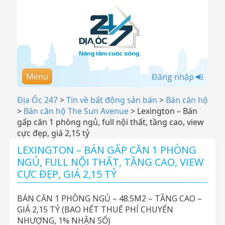
Menu
Đăng nhập
Địa Ốc 247
>
Tin về bất động sản bán
>
Bán căn hộ
>
Bán căn hộ The Sun Avenue
>
Lexington – Bán
gấp căn 1 phòng ngủ, full nội thất, tầng cao, view
cực đẹp, giá 2,15 tỷ
LEXINGTON – BÁN GẤP CĂN 1 PHÒNG
NGỦ, FULL NỘI THẤT, TẦNG CAO, VIEW
CỰC ĐẸP, GIÁ 2,15 TỶ
BÁN CĂN 1 PHÒNG NGỦ – 48.5M2 – TẦNG CAO –
GIÁ 2,15 TỶ (BAO HẾT THUẾ PHÍ CHUYỂN
NHƯỢNG, 1% NHẬN SỔ)