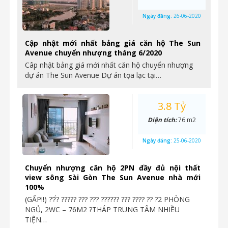
Ngày đăng:
26-06-2020
Cập nhật mới nhất bảng giá căn hộ The Sun
Avenue chuyển nhượng tháng 6/2020
Câp nhật bảng giá mới nhất căn hộ chuyển nhượng
dự án The Sun Avenue Dự án tọa lạc tại…
3.8 Tỷ
Diện tích:
76 m2
Ngày đăng:
25-06-2020
Chuyển nhượng căn hộ 2PN đầy đủ nội thất
view sông Sài Gòn The Sun Avenue nhà mới
100%
(GẤP‼️) ??́? ????? ??? ??? ?????? ??? ???? ?? ?2 PHÒNG
NGỦ, 2WC – 76M2 ?THÁP TRUNG TÂM NHIỀU
TIỆN…