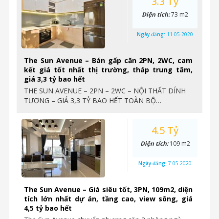
3.3 Tỷ
Diện tích:
73 m2
Ngày đăng:
11-05-2020
The Sun Avenue – Bán gấp căn 2PN, 2WC, cam
kết giá tốt nhất thị trường, tháp trung tâm,
giá 3,3 tỷ bao hết
THE SUN AVENUE – 2PN – 2WC – NỘI THẤT DÍNH
TƯƠNG – GIÁ 3,3 TỶ BAO HẾT TOÀN BỘ…
4.5 Tỷ
Diện tích:
109 m2
Ngày đăng:
7-05-2020
The Sun Avenue – Giá siêu tốt, 3PN, 109m2, diện
tích lớn nhất dự án, tầng cao, view sông, giá
4,5 tỷ bao hết