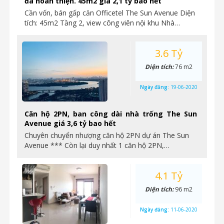
đã hoàn thiện. 45m2 giá 2,1 tỷ bao hết
Cần vốn, bán gấp căn Officetel The Sun Avenue Diện
tích: 45m2 Tầng 2, view công viên nội khu Nhà…
3.6 Tỷ
Diện tích:
76 m2
Ngày đăng:
19-06-2020
Căn hộ 2PN, ban công dài nhà trống The Sun
Avenue giá 3,6 tỷ bao hết
Chuyên chuyển nhượng căn hộ 2PN dự án The Sun
Avenue *** Còn lại duy nhất 1 căn hộ 2PN,…
4.1 Tỷ
Diện tích:
96 m2
Ngày đăng:
11-06-2020