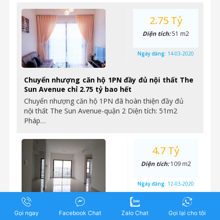
2.75 Tỷ
Diện tích:
51 m2
Ngày đăng:
14-03-2020
Chuyển nhượng căn hộ 1PN đầy đủ nội thất The
Sun Avenue chỉ 2.75 tỷ bao hết
Chuyển nhượng căn hộ 1PN đã hoàn thiện đầy đủ
nội thất The Sun Avenue-quận 2 Diện tích: 51m2
Pháp…
4.7 Tỷ
Diện tích:
109 m2
Ngày đăng:
12-03-2020
The Sun Avenue – Chuyển nhượng căn 3 phòng
Gọi ngay
Facebook Chat
Zalo Chat
Gọi lại cho tôi
ngủ, 109m2, nhà hoàn thiện cơ bản, giá 4,7 tỷ