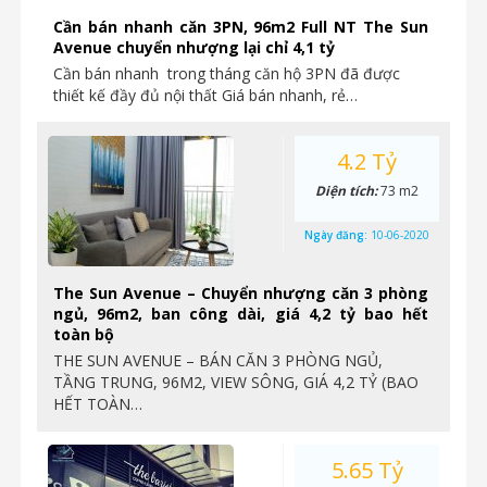
Cần bán nhanh căn 3PN, 96m2 Full NT The Sun
Avenue chuyển nhượng lại chỉ 4,1 tỷ
Cần bán nhanh trong tháng căn hộ 3PN đã được
thiết kế đầy đủ nội thất Giá bán nhanh, rẻ…
4.2 Tỷ
Diện tích:
73 m2
Ngày đăng:
10-06-2020
The Sun Avenue – Chuyển nhượng căn 3 phòng
ngủ, 96m2, ban công dài, giá 4,2 tỷ bao hết
toàn bộ
THE SUN AVENUE – BÁN CĂN 3 PHÒNG NGỦ,
TẦNG TRUNG, 96M2, VIEW SÔNG, GIÁ 4,2 TỶ (BAO
HẾT TOÀN…
5.65 Tỷ