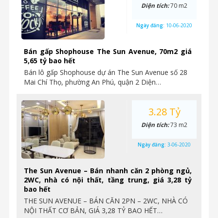
Diện tích:
70 m2
Ngày đăng:
10-06-2020
Bán gấp Shophouse The Sun Avenue, 70m2 giá
5,65 tỷ bao hết
Bán lô gấp Shophouse dự án The Sun Avenue số 28
Mai Chí Thọ, phường An Phú, quận 2 Diện…
3.28 Tỷ
Diện tích:
73 m2
Ngày đăng:
3-06-2020
The Sun Avenue – Bán nhanh căn 2 phòng ngủ,
2WC, nhà có nội thất, tầng trung, giá 3,28 tỷ
bao hết
THE SUN AVENUE – BÁN CĂN 2PN – 2WC, NHÀ CÓ
NỘI THẤT CƠ BẢN, GIÁ 3,28 TỶ BAO HẾT…