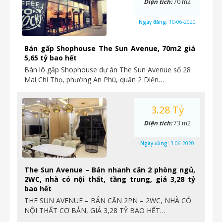
Diện tích:
70 m2
Ngày đăng:
10-06-2020
Bán gấp Shophouse The Sun Avenue, 70m2 giá
5,65 tỷ bao hết
Bán lô gấp Shophouse dự án The Sun Avenue số 28
Mai Chí Thọ, phường An Phú, quận 2 Diện…
3.28 Tỷ
Diện tích:
73 m2
Ngày đăng:
3-06-2020
The Sun Avenue – Bán nhanh căn 2 phòng ngủ,
2WC, nhà có nội thất, tầng trung, giá 3,28 tỷ
bao hết
THE SUN AVENUE – BÁN CĂN 2PN – 2WC, NHÀ CÓ
NỘI THẤT CƠ BẢN, GIÁ 3,28 TỶ BAO HẾT…