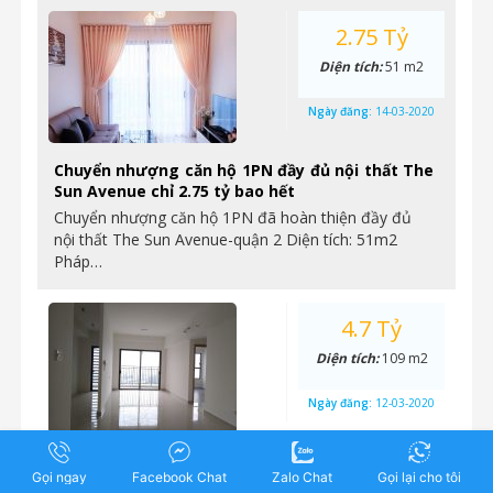
2.75 Tỷ
Diện tích:
51 m2
Ngày đăng:
14-03-2020
Chuyển nhượng căn hộ 1PN đầy đủ nội thất The
Sun Avenue chỉ 2.75 tỷ bao hết
Chuyển nhượng căn hộ 1PN đã hoàn thiện đầy đủ
nội thất The Sun Avenue-quận 2 Diện tích: 51m2
Pháp…
4.7 Tỷ
Diện tích:
109 m2
Ngày đăng:
12-03-2020
The Sun Avenue – Chuyển nhượng căn 3 phòng
Gọi ngay
Facebook Chat
Zalo Chat
Gọi lại cho tôi
ngủ, 109m2, nhà hoàn thiện cơ bản, giá 4,7 tỷ