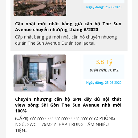
Ngày đăng:
26-06-2020
Cập nhật mới nhất bảng giá căn hộ The Sun
Avenue chuyển nhượng tháng 6/2020
Câp nhật bảng giá mới nhất căn hộ chuyển nhượng
dự án The Sun Avenue Dự án tọa lạc tại…
3.8 Tỷ
Diện tích:
76 m2
Ngày đăng:
25-06-2020
Chuyển nhượng căn hộ 2PN đầy đủ nội thất
view sông Sài Gòn The Sun Avenue nhà mới
100%
(GẤP‼️) ??́? ????? ??? ??? ?????? ??? ???? ?? ?2 PHÒNG
NGỦ, 2WC – 76M2 ?THÁP TRUNG TÂM NHIỀU
TIỆN…