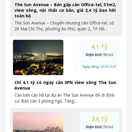
The Sun Avenue – Bán gấp căn Office-tel, 51m2,
view sông, nội thất cơ bản, giá 2,4 tỷ bao hết
toàn bộ
The Sun Avenue – Chuyển nhượng căn Office-tel, số
28 Mai Chí Thọ, phường An Phú, quận 2, TP Hồ…
4.1 Tỷ
Diện tích:
96 m2
Ngày đăng:
26-06-2020
Chỉ 4,1 tỷ có ngay căn 3PN view sông The Sun
Avenue
Cần bán căn hộ tại dự án The Sun Avenue để đi định
cư. Bán căn 3 phòng ngủ. Tầng…
3.6 Tỷ
Diện tích:
76 m2