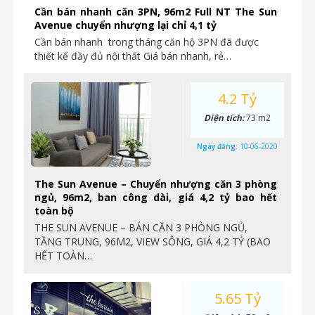
Cần bán nhanh căn 3PN, 96m2 Full NT The Sun
Avenue chuyển nhượng lại chỉ 4,1 tỷ
Cần bán nhanh trong tháng căn hộ 3PN đã được
thiết kế đầy đủ nội thất Giá bán nhanh, rẻ…
4.2 Tỷ
Diện tích:
73 m2
Ngày đăng:
10-06-2020
The Sun Avenue – Chuyển nhượng căn 3 phòng
ngủ, 96m2, ban công dài, giá 4,2 tỷ bao hết
toàn bộ
THE SUN AVENUE – BÁN CĂN 3 PHÒNG NGỦ,
TẦNG TRUNG, 96M2, VIEW SÔNG, GIÁ 4,2 TỶ (BAO
HẾT TOÀN…
5.65 Tỷ