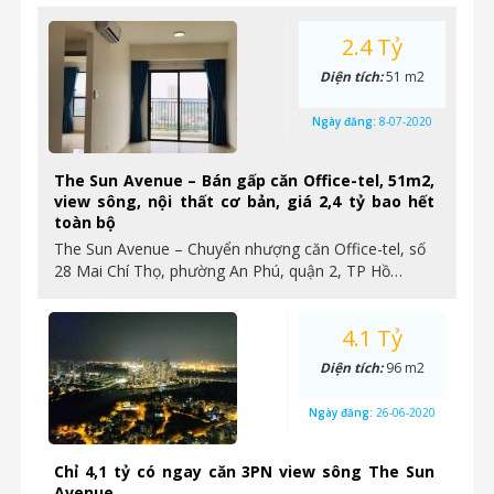
2.4 Tỷ
Diện tích:
51 m2
Ngày đăng:
8-07-2020
The Sun Avenue – Bán gấp căn Office-tel, 51m2,
view sông, nội thất cơ bản, giá 2,4 tỷ bao hết
toàn bộ
The Sun Avenue – Chuyển nhượng căn Office-tel, số
28 Mai Chí Thọ, phường An Phú, quận 2, TP Hồ…
4.1 Tỷ
Diện tích:
96 m2
Ngày đăng:
26-06-2020
Chỉ 4,1 tỷ có ngay căn 3PN view sông The Sun
Avenue