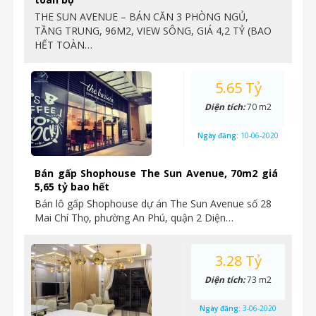
THE SUN AVENUE – BÁN CĂN 3 PHÒNG NGỦ,
TẦNG TRUNG, 96M2, VIEW SÔNG, GIÁ 4,2 TỶ (BAO
HẾT TOÀN…
5.65 Tỷ
Diện tích:
70 m2
Ngày đăng:
10-06-2020
Bán gấp Shophouse The Sun Avenue, 70m2 giá
5,65 tỷ bao hết
Bán lô gấp Shophouse dự án The Sun Avenue số 28
Mai Chí Thọ, phường An Phú, quận 2 Diện…
3.28 Tỷ
Diện tích:
73 m2
Ngày đăng:
3-06-2020