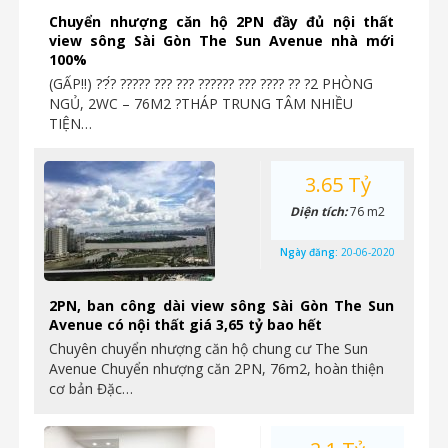
Chuyển nhượng căn hộ 2PN đầy đủ nội thất
view sông Sài Gòn The Sun Avenue nhà mới
100%
(GẤP‼️) ??́? ????? ??? ??? ?????? ??? ???? ?? ?2 PHÒNG
NGỦ, 2WC – 76M2 ?THÁP TRUNG TÂM NHIỀU
TIỆN…
3.65 Tỷ
Diện tích:
76 m2
Ngày đăng:
20-06-2020
2PN, ban công dài view sông Sài Gòn The Sun
Avenue có nội thất giá 3,65 tỷ bao hết
Chuyên chuyển nhượng căn hộ chung cư The Sun
Avenue Chuyển nhượng căn 2PN, 76m2, hoàn thiện
cơ bản Đặc…