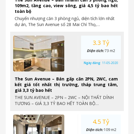
109m2, tầng cao, view sông, giá 4,5 tỷ bao hết
toàn bộ
Chuyển nhượng căn 3 phòng ngủ, diện tích lớn nhất
dự án, The Sun Avenue số 28 Mai Chí Thọ,…
3.3 Tỷ
Diện tích:
73 m2
Ngày đăng:
11-05-2020
The Sun Avenue – Bán gấp căn 2PN, 2WC, cam
kết giá tốt nhất thị trường, tháp trung tâm,
giá 3,3 tỷ bao hết
THE SUN AVENUE – 2PN – 2WC – NỘI THẤT DÍNH
TƯƠNG – GIÁ 3,3 TỶ BAO HẾT TOÀN BỘ…
4.5 Tỷ
Diện tích:
109 m2