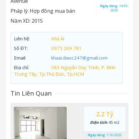
Avenue
Ngày đăng:
14-05-
Pháp lý:
Hợp đồng mua bán
2020
Năm XD:
2015
Liên hệ:
Khả Ái
Số ĐT:
0975 269 781
Email:
khaai.diaoc247@gmail.com
Địa chỉ:
383 Nguyễn Duy Trinh, P. Bình
Trưng Tây, Tp.Thủ Đức, Tp.HCM
Tin Liên Quan
2.2 Tỷ
Diện tích:
45 m2
Ngày đăng:
7-10-2020