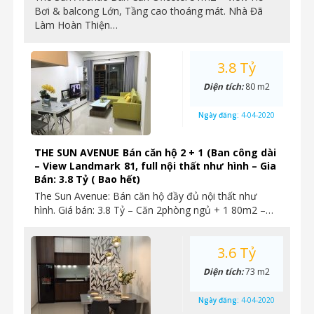
Bơi & balcong Lớn, Tầng cao thoáng mát. Nhà Đã
Làm Hoàn Thiện…
3.8 Tỷ
Diện tích:
80 m2
Ngày đăng:
4-04-2020
THE SUN AVENUE Bán căn hộ 2 + 1 (Ban công dài
– View Landmark 81, full nội thất như hình – Gia
Bán: 3.8 Tỷ ( Bao hết)
The Sun Avenue: Bán căn hộ đầy đủ nội thất như
hình. Giá bán: 3.8 Tỷ – Căn 2phòng ngủ + 1 80m2 –…
3.6 Tỷ
Diện tích:
73 m2
Ngày đăng:
4-04-2020