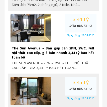
Diện tích: 73m2, 2 phòng ngủ, 2 toilet Nhà…
3.44 Tỷ
Diện tích:
73 m2
Ngày đăng:
28-04-2020
The Sun Avenue – Bán gấp căn 2PN, 2WC, Full
nội thất cao cấp, giá bán nhanh 3,44 tỷ bao hết
toàn bộ
THE SUN AVENUE – 2PN – 2WC – FULL NỘI THẤT
CAO CẤP – GIÁ 3,44 TỶ BAO HẾT TOÀN…
3.45 Tỷ
Diện tích:
73 m2
Ngày đăng:
27-04-2020