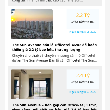
công dài, nhà full nội thất cao cấp. The Sun…
2.2 Tỷ
Diện tích:
46 m2
Ngày đăng:
5-08-2020
The Sun Avenue bán lỗ Officetel 46m2 đã hoàn
thiện giá 2,2 tỷ bao hết, thương lượng
Chuyên cho thuê và chuyển nhượng căn hộ Officetel
dự án The Sun Avenue Bán lỗ căn Officetel The Sun…
2.4 Tỷ
Diện tích:
51 m2
Ngày đăng:
8-07-2020
The Sun Avenue – Bán gấp căn Office-tel, 51m2,
view sông, nội thất cơ bản, giá 2,4 tỷ bao hết