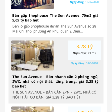
Ngày đăng:
10-06-2020
Bán gấp Shophouse The Sun Avenue, 70m2 giá
5,65 tỷ bao hết
Bán lô gấp Shophouse dự án The Sun Avenue số 28
Mai Chí Thọ, phường An Phú, quận 2 Diện…
3.28 Tỷ
Diện tích:
73 m2
Ngày đăng:
3-06-2020
The Sun Avenue – Bán nhanh căn 2 phòng ngủ,
2WC, nhà có nội thất, tầng trung, giá 3,28 tỷ
bao hết
THE SUN AVENUE – BÁN CĂN 2PN – 2WC, NHÀ CÓ
NỘI THẤT CƠ BẢN, GIÁ 3,28 TỶ BAO HẾT…