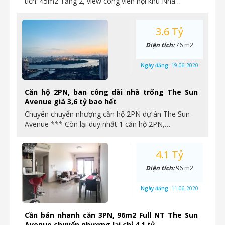
tích: 45m2 Tầng 2, view công viên nội khu Nhà…
3.6 Tỷ
Diện tích:
76 m2
Ngày đăng:
19-06-2020
Căn hộ 2PN, ban công dài nhà trống The Sun
Avenue giá 3,6 tỷ bao hết
Chuyên chuyển nhượng căn hộ 2PN dự án The Sun
Avenue *** Còn lại duy nhất 1 căn hộ 2PN,…
4.1 Tỷ
Diện tích:
96 m2
Ngày đăng:
11-06-2020
Cần bán nhanh căn 3PN, 96m2 Full NT The Sun
Avenue chuyển nhượng lại chỉ 4,1 tỷ