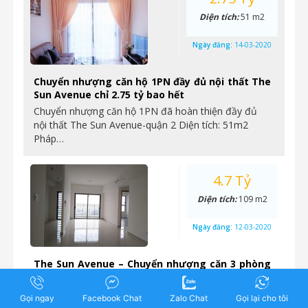
Diện tích:
51 m2
Ngày đăng:
14-03-2020
Chuyển nhượng căn hộ 1PN đầy đủ nội thất The
Sun Avenue chỉ 2.75 tỷ bao hết
Chuyển nhượng căn hộ 1PN đã hoàn thiện đầy đủ
nội thất The Sun Avenue-quận 2 Diện tích: 51m2
Pháp…
4.7 Tỷ
Diện tích:
109 m2
Ngày đăng:
12-03-2020
The Sun Avenue – Chuyển nhượng căn 3 phòng
ngủ, 109m2, nhà hoàn thiện cơ bản, giá 4,7 tỷ
bao hết
Gọi ngay
Facebook Chat
Zalo Chat
Gọi lại cho tôi
Chuyển nhượng căn 3 phòng ngủ, diện tích lớn nhất