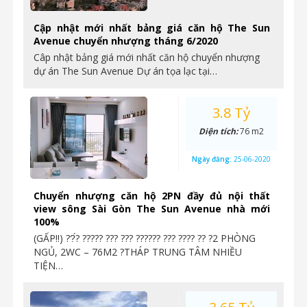
Cập nhật mới nhất bảng giá căn hộ The Sun
Avenue chuyển nhượng tháng 6/2020
Câp nhật bảng giá mới nhất căn hộ chuyển nhượng
dự án The Sun Avenue Dự án tọa lạc tại…
3.8 Tỷ
Diện tích:
76 m2
Ngày đăng:
25-06-2020
Chuyển nhượng căn hộ 2PN đầy đủ nội thất
view sông Sài Gòn The Sun Avenue nhà mới
100%
(GẤP‼️) ??́? ????? ??? ??? ?????? ??? ???? ?? ?2 PHÒNG
NGỦ, 2WC – 76M2 ?THÁP TRUNG TÂM NHIỀU
TIỆN…