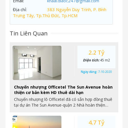
Email:
khaai.diaoc247@gmail.com
Địa chỉ:
383 Nguyễn Duy Trinh, P. Bình
Trưng Tây, Tp.Thủ Đức, Tp.HCM
Tin Liên Quan
2.2 Tỷ
Diện tích:
45 m2
Ngày đăng:
7-10-2020
Chuyển nhượng Officetel The Sun Avenue hoàn
thiện cơ bản kèm HD thuê dài hạn
Chuyển nhượng lô Officetel đã có sẵn hợp đồng thuê
tại dự án The Sun Avenue-quận 2 Nhà hoàn thiện…
4.7 Tỷ