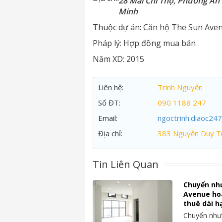
28 Mai Chí Thọ, Phường An 
Minh
Thuộc dự án:
Căn hộ The Sun Ave
Pháp lý:
Hợp đồng mua bán
Năm XD:
2015
Liên hệ:
Trinh Nguyễn
Số ĐT:
090 1188 247
Email:
ngoctrinh.diaoc24
Địa chỉ:
383 Nguyễn Duy Tr
Tin Liên Quan
Chuyển nh
Avenue ho
thuê dài h
Chuyển nhượ