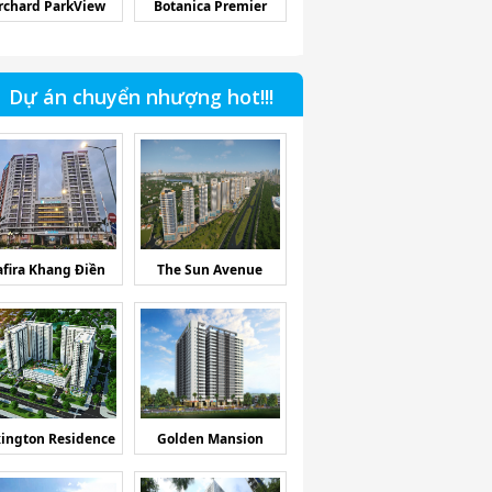
rchard ParkView
Botanica Premier
Dự án chuyển nhượng hot!!!
afira Khang Điền
The Sun Avenue
ington Residence
Golden Mansion