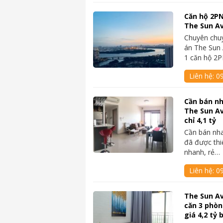
Căn hộ 2PN
The Sun Av
Chuyên chu
án The Sun 
1 căn hộ 2
Liên hệ:
0
Cần bán nh
The Sun A
chỉ 4,1 tỷ
Cần bán nh
đã được thi
nhanh, rẻ…
Liên hệ:
0
The Sun A
căn 3 phòn
giá 4,2 tỷ