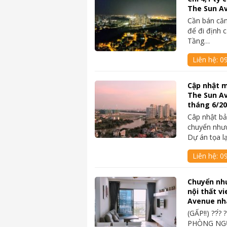
The Sun A
Cần bán căn
để đi định 
Tầng…
Liên hệ:
0
Cập nhật m
The Sun A
tháng 6/2
Câp nhật bả
chuyển như
Dự án tọa l
Liên hệ:
0
Chuyển nh
nội thất v
Avenue nh
(GẤP‼️) ??́? 
PHÒNG NGỦ