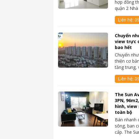
hợp đồng th
quận 2 Nhà
Liên hệ:
0
Chuyển nh
view trực 
bao hết
Chuyển như
thiện cơ bả
tầng trung,
Liên hệ:
0
The Sun A
3PN, 96m2,
hình, view 
toàn bộ
Bán nhanh 
sông, ban cô
cấp. The S