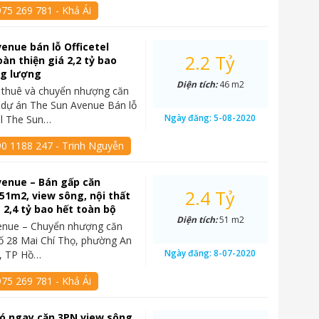
75 269 781 - Khả Ái
enue bán lỗ Officetel
2.2 Tỷ
àn thiện giá 2,2 tỷ bao
ng lượng
Diện tích:
46 m2
 thuê và chuyển nhượng căn
l dự án The Sun Avenue Bán lỗ
Ngày đăng:
5-08-2020
el The Sun…
90 1188 247 - Trinh Nguyễn
venue – Bán gấp căn
2.4 Tỷ
 51m2, view sông, nội thất
á 2,4 tỷ bao hết toàn bộ
Diện tích:
51 m2
enue – Chuyển nhượng căn
 số 28 Mai Chí Thọ, phường An
Ngày đăng:
8-07-2020
2, TP Hồ…
75 269 781 - Khả Ái
 có ngay căn 3PN view sông