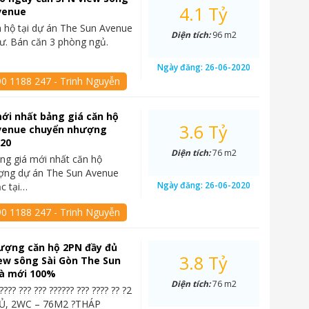
4.1 Tỷ
venue
 hộ tại dự án The Sun Avenue
Diện tích:
96 m2
cư. Bán căn 3 phòng ngủ.
Ngày đăng:
26-06-2020
90 1188 247 - Trinh Nguyễn
ới nhất bảng giá căn hộ
3.6 Tỷ
venue chuyển nhượng
020
Diện tích:
76 m2
ng giá mới nhất căn hộ
ợng dự án The Sun Avenue
Ngày đăng:
26-06-2020
ạc tại…
90 1188 247 - Trinh Nguyễn
ượng căn hộ 2PN đầy đủ
3.8 Tỷ
iew sông Sài Gòn The Sun
à mới 100%
Diện tích:
76 m2
????? ??? ??? ?????? ??? ???? ?? ?2
, 2WC – 76M2 ?THÁP