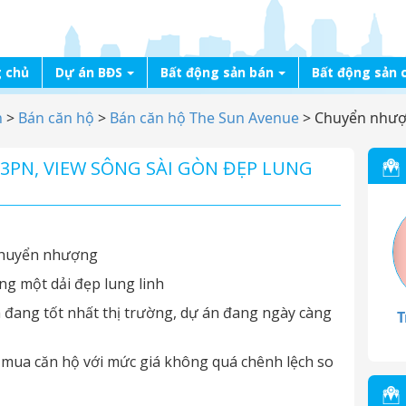
 chủ
Dự án BĐS
Bất động sản bán
Bất động sản 
n
>
Bán căn hộ
>
Bán căn hộ The Sun Avenue
>
Chuyển nhượn
PN, VIEW SÔNG SÀI GÒN ĐẸP LUNG
chuyển nhượng
ng một dải đẹp lung linh
 đang tốt nhất thị trường, dự án đang ngày càng
T
ể mua căn hộ với mức giá không quá chênh lệch so