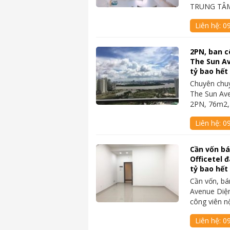
TRUNG TÂM
Liên hệ:
0
2PN, ban c
The Sun Av
tỷ bao hết
Chuyên chu
The Sun Av
2PN, 76m2,
Liên hệ:
0
Cần vốn b
Officetel 
tỷ bao hết
Cần vốn, bá
Avenue Diện
công viên n
Liên hệ:
0