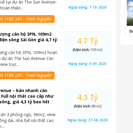
uê tại dự án The Sun Avenue-
Ngày đăng:
7-10-2020
 hoàn thiện…
90 1188 247 - Trinh Nguyễn
O
ượng căn hộ 3PN, 109m2
4.7 Tỷ
diện sông Sài Gòn giá 4,7 tỷ
Diện tích:
109 m2
ợng căn hộ 3PN, 109m2 hoàn
n dự án The Sun Avenue Căn
Ngày đăng:
9-09-2020
 view trực…
90 1188 247 - Trinh Nguyễn
venue – bán nhanh căn
4.3 Tỷ
 Full nội thất cao cấp như
sông, giá 4,3 tỷ bao hết
Diện tích:
96 m2
căn 3 phòng ngủ, 96m2, view
ng dài, nhà full nội thất cao
Ngày đăng:
27-08-2020
un…