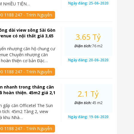
Ngày đăng:
25-06-2020
 NHIỀU TIỆN…
90 1188 247 - Trinh Nguyễn
ông dài view sông Sài Gòn
3.65 Tỷ
enue có nội thất giá 3,65
Diện tích:
76 m2
yển nhượng căn hộ chung cư
enue Chuyển nhượng căn
Ngày đăng:
20-06-2020
 hoàn thiện cơ bản Đặc…
90 1188 247 - Trinh Nguyễn
án nhanh trong tháng căn
2.1 Tỷ
đã hoàn thiện. 45m2 giá 2,1
Diện tích:
45 m2
n gấp căn Officetel The Sun
 tích: 45m2 Tầng 2, view
Ngày đăng:
19-06-2020
ội khu Nhà…
90 1188 247 - Trinh Nguyễn