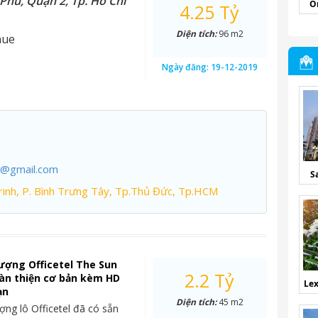
Phú, Quận 2, Tp. Hồ Chí
O
4.25 Tỷ
Diện tích:
96 m2
nue
Ngày đăng:
19-12-2019
7@gmail.com
S
inh, P. Bình Trưng Tây, Tp.Thủ Đức, Tp.HCM
ượng Officetel The Sun
2.2 Tỷ
àn thiện cơ bản kèm HD
Lex
ạn
Diện tích:
45 m2
ng lô Officetel đã có sẵn