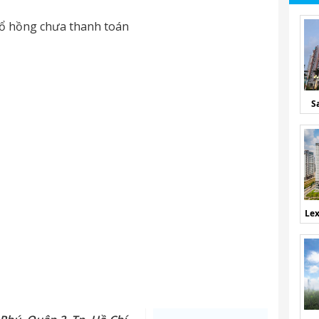
i sổ hồng chưa thanh toán
S
Lex