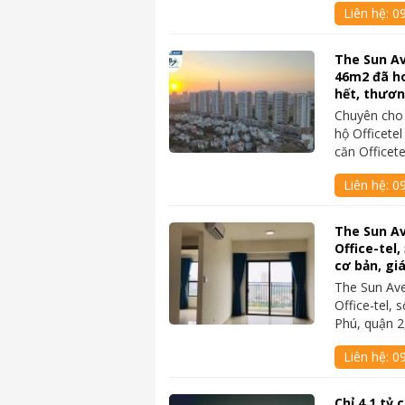
Liên hệ:
09
The Sun Av
46m2 đã ho
hết, thươ
Chuyên cho
hộ Officete
căn Officet
Liên hệ:
0
The Sun A
Office-tel,
cơ bản, gi
The Sun Av
Office-tel,
Phú, quận 
Liên hệ:
09
Chỉ 4,1 tỷ