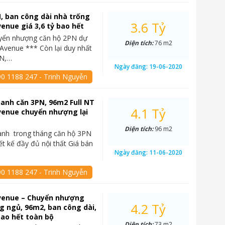
, ban công dài nhà trống
3.6 Tỷ
enue giá 3,6 tỷ bao hết
yển nhượng căn hộ 2PN dự
Diện tích:
76 m2
Avenue *** Còn lại duy nhất
PN,…
Ngày đăng:
19-06-2020
90 1188 247 - Trinh Nguyễn
anh căn 3PN, 96m2 Full NT
4.1 Tỷ
venue chuyển nhượng lại
Diện tích:
96 m2
anh trong tháng căn hộ 3PN
ết kế đầy đủ nội thất Giá bán
Ngày đăng:
11-06-2020
90 1188 247 - Trinh Nguyễn
venue – Chuyển nhượng
4.2 Tỷ
g ngủ, 96m2, ban công dài,
 bao hết toàn bộ
Diện tích:
73 m2