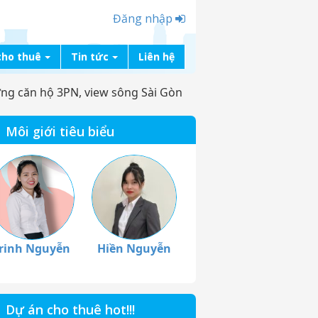
Đăng nhập
cho thuê
Tin tức
Liên hệ
g căn hộ 3PN, view sông Sài Gòn
Môi giới tiêu biểu
rinh Nguyễn
Hiền Nguyễn
Dự án cho thuê hot!!!