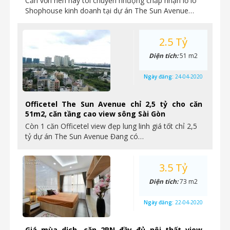
Cần vốn nên nay tôi chuyển nhượng chấp nhận lỗ lô
Shophouse kinh doanh tại dự án The Sun Avenue…
2.5 Tỷ
Diện tích:
51 m2
Ngày đăng:
24-04-2020
Officetel The Sun Avenue chỉ 2,5 tỷ cho căn
51m2, căn tầng cao view sông Sài Gòn
Còn 1 căn Officetel view đẹp lung linh giá tốt chỉ 2,5
tỷ dự án The Sun Avenue Đang có…
3.5 Tỷ
Diện tích:
73 m2
Ngày đăng:
22-04-2020
Giá mùa dịch, căn 2PN đầy đủ nội thất view