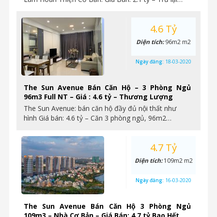
4.6 Tỷ
Diện tích:
96m2 m2
Ngày đăng:
18-03-2020
The Sun Avenue Bán Căn Hộ – 3 Phòng Ngủ
96m3 Full NT – Giá : 4.6 tỷ – Thương Lượng
The Sun Avenue: bán căn hộ đầy đủ nội thất như
hình Giá bán: 4.6 tỷ – Căn 3 phòng ngủ, 96m2…
4.7 Tỷ
Diện tích:
109m2 m2
Ngày đăng:
16-03-2020
The Sun Avenue Bán Căn Hộ 3 Phòng Ngủ
109m3 – Nhà Cơ Bản – Giá Bán: 4.7 tỷ Bao Hết