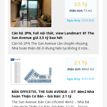
3.5 Tỷ
Diện tích:
73 m2
Ngày đăng:
23-03-2020
Căn hộ 2PN, Full nội thất, view Landmart 81 The
Sun Avenue giá 3,5 tỷ bao hết
Căn hộ 2PN The Sun Avenue cần chuyển nhượng
Nhà hoàn thiện để ở nhưng hiện tại không ở nữa…
2.1 Tỷ
Diện tích:
40m2 m2
Ngày đăng:
20-03-2020
BÁN OFFICETEL THE SUN AVENUE – DT 40m2 Nhà
hoàn Thiện Cơ Bản – Giá Bán: 2.1 tỷ
The Sun Avenue Bán Căn Oficetel 40m2 – Nhà Đã
Làm Hoàn Thiện Cơ Bản. Giá Bán: 2.1 tỷ – Trừ lại…