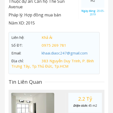
Thuộc dự án:
Căn hộ The Sun
m2
Avenue
Ngày đăng:
20-05-
Pháp lý:
Hợp đồng mua bán
2019
Năm XD:
2015
Liên hệ:
Khả Ái
Số ĐT:
0975 269 781
Email:
khaai.diaoc247@gmail.com
Địa chỉ:
383 Nguyễn Duy Trinh, P. Bình
Trưng Tây, Tp.Thủ Đức, Tp.HCM
Tin Liên Quan
2.2 Tỷ
Diện tích:
45 m2