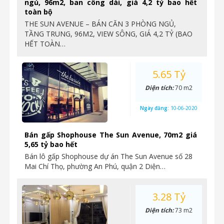
ngủ, 96m2, ban công dài, giá 4,2 tỷ bao hết
toàn bộ
THE SUN AVENUE – BÁN CĂN 3 PHÒNG NGỦ,
TẦNG TRUNG, 96M2, VIEW SÔNG, GIÁ 4,2 TỶ (BAO
HẾT TOÀN…
5.65 Tỷ
Diện tích:
70 m2
Ngày đăng:
10-06-2020
Bán gấp Shophouse The Sun Avenue, 70m2 giá
5,65 tỷ bao hết
Bán lô gấp Shophouse dự án The Sun Avenue số 28
Mai Chí Thọ, phường An Phú, quận 2 Diện…
3.28 Tỷ
Diện tích:
73 m2