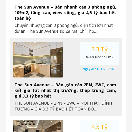
The Sun Avenue – Bán nhanh căn 3 phòng ngủ,
109m2, tầng cao, view sông, giá 4,5 tỷ bao hết
toàn bộ
Chuyển nhượng căn 3 phòng ngủ, diện tích lớn nhất
dự án, The Sun Avenue số 28 Mai Chí Thọ,…
3.3 Tỷ
Diện tích:
73 m2
Ngày đăng:
11-05-2020
The Sun Avenue – Bán gấp căn 2PN, 2WC, cam
kết giá tốt nhất thị trường, tháp trung tâm,
giá 3,3 tỷ bao hết
THE SUN AVENUE – 2PN – 2WC – NỘI THẤT DÍNH
TƯƠNG – GIÁ 3,3 TỶ BAO HẾT TOÀN BỘ…
4.5 Tỷ