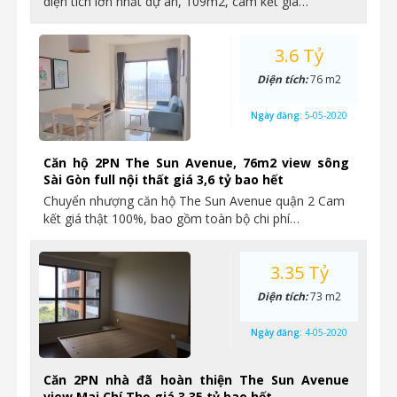
diện tích lớn nhất dự án, 109m2, cam kết giá…
3.6 Tỷ
Diện tích:
76 m2
Ngày đăng:
5-05-2020
Căn hộ 2PN The Sun Avenue, 76m2 view sông
Sài Gòn full nội thất giá 3,6 tỷ bao hết
Chuyển nhượng căn hộ The Sun Avenue quận 2 Cam
kết giá thật 100%, bao gồm toàn bộ chi phí…
3.35 Tỷ
Diện tích:
73 m2
Ngày đăng:
4-05-2020
Căn 2PN nhà đã hoàn thiện The Sun Avenue
view Mai Chí Thọ giá 3,35 tỷ bao hết