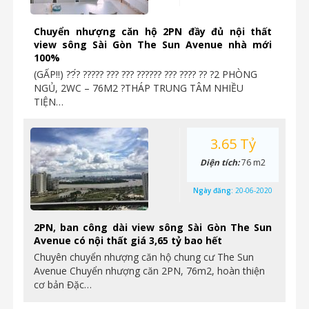
Chuyển nhượng căn hộ 2PN đầy đủ nội thất
view sông Sài Gòn The Sun Avenue nhà mới
100%
(GẤP‼️) ??́? ????? ??? ??? ?????? ??? ???? ?? ?2 PHÒNG
NGỦ, 2WC – 76M2 ?THÁP TRUNG TÂM NHIỀU
TIỆN…
3.65 Tỷ
Diện tích:
76 m2
Ngày đăng:
20-06-2020
2PN, ban công dài view sông Sài Gòn The Sun
Avenue có nội thất giá 3,65 tỷ bao hết
Chuyên chuyển nhượng căn hộ chung cư The Sun
Avenue Chuyển nhượng căn 2PN, 76m2, hoàn thiện
cơ bản Đặc…