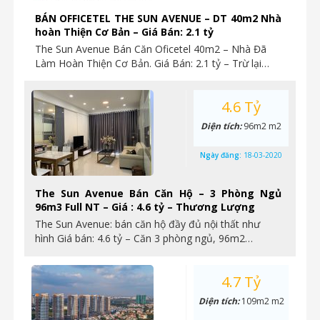
BÁN OFFICETEL THE SUN AVENUE – DT 40m2 Nhà
hoàn Thiện Cơ Bản – Giá Bán: 2.1 tỷ
The Sun Avenue Bán Căn Oficetel 40m2 – Nhà Đã
Làm Hoàn Thiện Cơ Bản. Giá Bán: 2.1 tỷ – Trừ lại…
4.6 Tỷ
Diện tích:
96m2 m2
Ngày đăng:
18-03-2020
The Sun Avenue Bán Căn Hộ – 3 Phòng Ngủ
96m3 Full NT – Giá : 4.6 tỷ – Thương Lượng
The Sun Avenue: bán căn hộ đầy đủ nội thất như
hình Giá bán: 4.6 tỷ – Căn 3 phòng ngủ, 96m2…
4.7 Tỷ
Diện tích:
109m2 m2