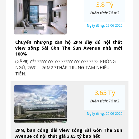
3.8 Tỷ
Diện tích:
76 m2
Ngày đăng:
25-06-2020
Chuyển nhượng căn hộ 2PN đầy đủ nội thất
view sông Sài Gòn The Sun Avenue nhà mới
100%
(GẤP‼️) ??́? ????? ??? ??? ?????? ??? ???? ?? ?2 PHÒNG
NGỦ, 2WC – 76M2 ?THÁP TRUNG TÂM NHIỀU
TIỆN…
3.65 Tỷ
Diện tích:
76 m2
Ngày đăng:
20-06-2020
2PN, ban công dài view sông Sài Gòn The Sun
Avenue có nội thất giá 3,65 tỷ bao hết