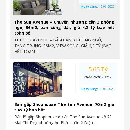
Ngày đăng:
10-06-2020
The Sun Avenue – Chuyển nhượng căn 3 phòng
ngủ, 96m2, ban công dài, giá 4,2 tỷ bao hết
toàn bộ
THE SUN AVENUE – BÁN CĂN 3 PHÒNG NGỦ,
TẦNG TRUNG, 96M2, VIEW SÔNG, GIÁ 4,2 TỶ (BAO
HẾT TOÀN…
5.65 Tỷ
Diện tích:
70 m2
Ngày đăng:
10-06-2020
Bán gấp Shophouse The Sun Avenue, 70m2 giá
5,65 tỷ bao hết
Bán lô gấp Shophouse dự án The Sun Avenue số 28
Mai Chí Thọ, phường An Phú, quận 2 Diện…