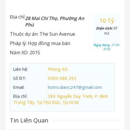
Địa chỉ:
28 Mai Chí Thọ, Phường An
10 Tỷ
Phú
Diện tích:
97
Thuộc dự án:
The Sun Avenue
m2
Pháp lý:
Hợp đồng mua bán
Ngày đăng:
27-09-
2018
Năm XD:
2015
Liên hệ:
Phòng KD
Số ĐT:
0903 688 292
Email:
hotro.diaoc247@gmail.com
Địa chỉ:
383 Nguyễn Duy Trinh, P. Bình
Trưng Tây, Tp.Thủ Đức, Tp.HCM
Tin Liên Quan