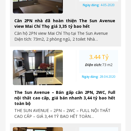
Ngày đăng:
4-05-2020
Căn 2PN nhà đã hoàn thiện The Sun Avenue
view Mai Chí Thọ giá 3,35 tỷ bao hết
Căn hộ 2PN view Mai Chí Thọ tại The Sun Avenue
Diện tích: 73m2, 2 phòng ngủ, 2 toilet Nhà…
3.44 Tỷ
Diện tích:
73 m2
Ngày đăng:
28-04-2020
The Sun Avenue – Bán gấp căn 2PN, 2WC, Full
nội thất cao cấp, giá bán nhanh 3,44 tỷ bao hết
toàn bộ
THE SUN AVENUE – 2PN – 2WC – FULL NỘI THẤT
CAO CẤP – GIÁ 3,44 TỶ BAO HẾT TOÀN…