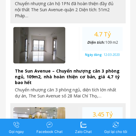
Chuyển nhượng căn hộ 1PN đã hoàn thiện đầy đủ
nội thất The Sun Avenue-quận 2 Diện tích: 51m2
Pháp…
4.7 Tỷ
Diện tích:
109 m2
Ngày đăng:
12-03-2020
The Sun Avenue – Chuyển nhượng căn 3 phòng
ngủ, 109m2, nhà hoàn thiện cơ bản, giá 4,7 tỷ
bao hết
Chuyển nhượng căn 3 phòng ngủ, diện tích lớn nhất
dự án, The Sun Avenue số 28 Mai Chí Thọ,…
3.45 Tỷ
Diện tích:
73 m2
Gọi ngay
Facebook Chat
Zalo Chat
Gọi lại cho tôi
Ngày đăng:
10-03-2020