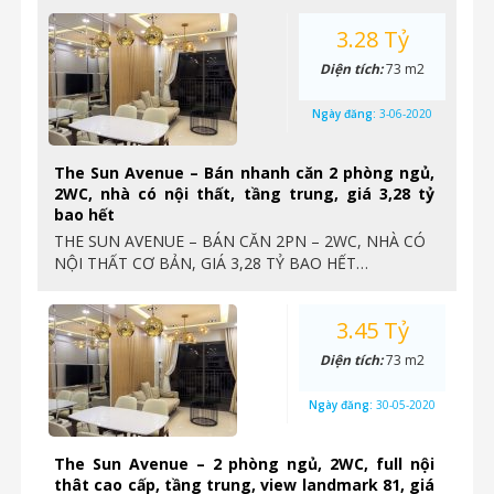
3.28 Tỷ
Diện tích:
73 m2
Ngày đăng:
3-06-2020
The Sun Avenue – Bán nhanh căn 2 phòng ngủ,
2WC, nhà có nội thất, tầng trung, giá 3,28 tỷ
bao hết
THE SUN AVENUE – BÁN CĂN 2PN – 2WC, NHÀ CÓ
NỘI THẤT CƠ BẢN, GIÁ 3,28 TỶ BAO HẾT…
3.45 Tỷ
Diện tích:
73 m2
Ngày đăng:
30-05-2020
The Sun Avenue – 2 phòng ngủ, 2WC, full nội
thât cao cấp, tầng trung, view landmark 81, giá