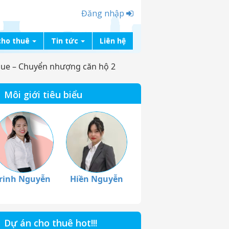
Đăng nhập
cho thuê
Tin tức
Liên hệ
ue – Chuyển nhượng căn hộ 2
Môi giới tiêu biểu
rinh Nguyễn
Hiền Nguyễn
Dự án cho thuê hot!!!