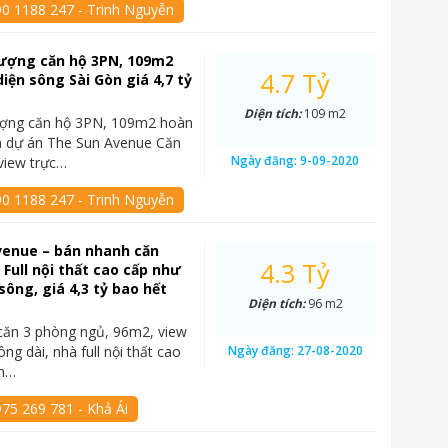
90 1188 247 - Trinh Nguyễn
ượng căn hộ 3PN, 109m2
4.7 Tỷ
diện sông Sài Gòn giá 4,7 tỷ
Diện tích:
109 m2
ợng căn hộ 3PN, 109m2 hoàn
n dự án The Sun Avenue Căn
Ngày đăng:
9-09-2020
 view trực…
90 1188 247 - Trinh Nguyễn
venue – bán nhanh căn
4.3 Tỷ
 Full nội thất cao cấp như
sông, giá 4,3 tỷ bao hết
Diện tích:
96 m2
căn 3 phòng ngủ, 96m2, view
ng dài, nhà full nội thất cao
Ngày đăng:
27-08-2020
un…
75 269 781 - Khả Ái