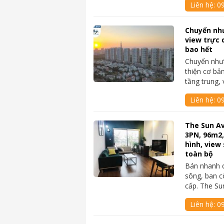
Liên hệ:
0
Chuyển nh
view trực 
bao hết
Chuyển như
thiện cơ bả
tầng trung,
Liên hệ:
0
The Sun A
3PN, 96m2,
hình, view 
toàn bộ
Bán nhanh 
sông, ban cô
cấp. The S
Liên hệ:
09