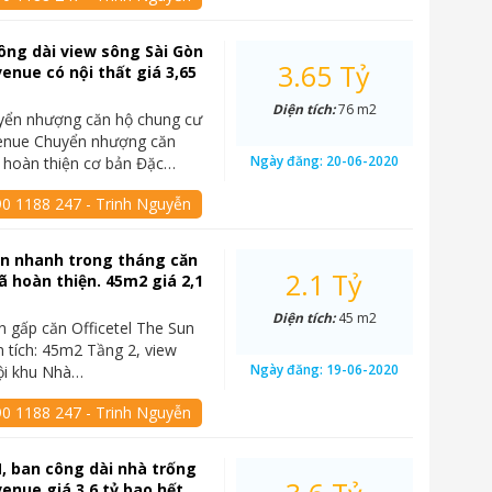
ông dài view sông Sài Gòn
3.65 Tỷ
enue có nội thất giá 3,65
Diện tích:
76 m2
yển nhượng căn hộ chung cư
enue Chuyển nhượng căn
Ngày đăng:
20-06-2020
 hoàn thiện cơ bản Đặc…
90 1188 247 - Trinh Nguyễn
án nhanh trong tháng căn
2.1 Tỷ
đã hoàn thiện. 45m2 giá 2,1
Diện tích:
45 m2
n gấp căn Officetel The Sun
 tích: 45m2 Tầng 2, view
Ngày đăng:
19-06-2020
ội khu Nhà…
90 1188 247 - Trinh Nguyễn
, ban công dài nhà trống
enue giá 3,6 tỷ bao hết