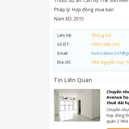
Thuộc dự án:
Căn hộ The Sun Ave
Pháp lý:
Hợp đồng mua bán
Năm XD:
2015
Liên hệ:
Phòng KD
Số ĐT:
0903 688 292
Email:
hotro.diaoc247@g
Địa chỉ:
383 Nguyễn Duy Tr
Tin Liên Quan
Chuyển nh
Avenue ho
thuê dài h
Chuyển nhượ
hợp đồng th
quận 2 Nhà