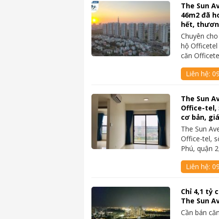
The Sun Av
46m2 đã ho
hết, thươ
Chuyên cho
hộ Officete
căn Officet
Liên hệ:
0
The Sun A
Office-tel,
cơ bản, gi
The Sun Av
Office-tel,
Phú, quận 
Liên hệ:
09
Chỉ 4,1 tỷ
The Sun A
Cần bán căn