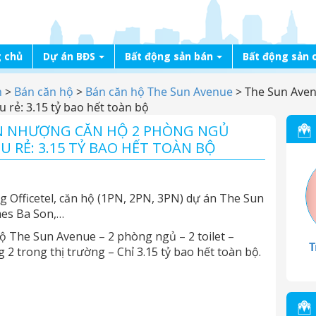
 chủ
Dự án BĐS
Bất động sản bán
Bất động sản 
n
>
Bán căn hộ
>
Bán căn hộ The Sun Avenue
>
The Sun Aven
 rẻ: 3.15 tỷ bao hết toàn bộ
ỂN NHƯỢNG CĂN HỘ 2 PHÒNG NGỦ
ÊU RẺ: 3.15 TỶ BAO HẾT TOÀN BỘ
 Officetel, căn hộ (1PN, 2PN, 3PN) dự án The Sun
mes Ba Son,…
 The Sun Avenue – 2 phòng ngủ – 2 toilet –
T
 2 trong thị trường – Chỉ 3.15 tỷ bao hết toàn bộ.