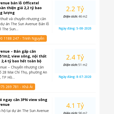
enue bán lỗ Officetel
2.2 Tỷ
àn thiện giá 2,2 tỷ bao
ng lượng
Diện tích:
46 m2
 thuê và chuyển nhượng căn
l dự án The Sun Avenue Bán lỗ
Ngày đăng:
5-08-2020
el The Sun…
90 1188 247 - Trinh Nguyễn
venue – Bán gấp căn
2.4 Tỷ
 51m2, view sông, nội thất
á 2,4 tỷ bao hết toàn bộ
Diện tích:
51 m2
enue – Chuyển nhượng căn
 số 28 Mai Chí Thọ, phường An
Ngày đăng:
8-07-2020
2, TP Hồ…
75 269 781 - Khả Ái
 có ngay căn 3PN view sông
4.1 Tỷ
venue
 hộ tại dự án The Sun Avenue
Diện tích:
96 m2