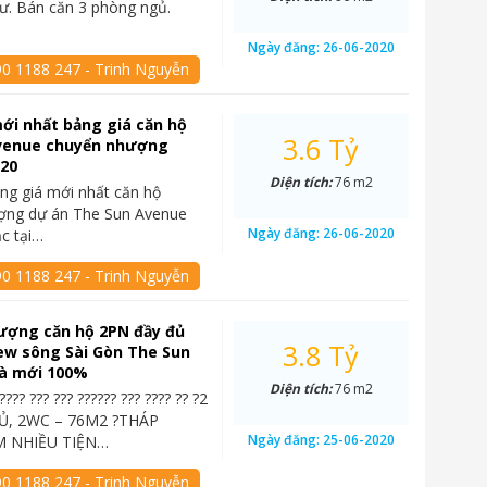
cư. Bán căn 3 phòng ngủ.
Ngày đăng:
26-06-2020
90 1188 247 - Trinh Nguyễn
ới nhất bảng giá căn hộ
3.6 Tỷ
venue chuyển nhượng
020
Diện tích:
76 m2
ng giá mới nhất căn hộ
ợng dự án The Sun Avenue
Ngày đăng:
26-06-2020
ạc tại…
90 1188 247 - Trinh Nguyễn
ượng căn hộ 2PN đầy đủ
3.8 Tỷ
iew sông Sài Gòn The Sun
à mới 100%
Diện tích:
76 m2
????? ??? ??? ?????? ??? ???? ?? ?2
, 2WC – 76M2 ?THÁP
Ngày đăng:
25-06-2020
 NHIỀU TIỆN…
90 1188 247 - Trinh Nguyễn