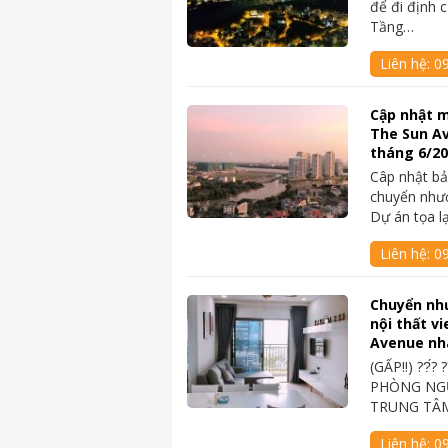
để đi định 
Tầng…
Liên hệ:
0
Cập nhật m
The Sun A
tháng 6/2
Câp nhật bả
chuyển như
Dự án tọa l
Liên hệ:
0
Chuyển nh
nội thất v
Avenue nh
(GẤP‼️) ??́? 
PHÒNG NGỦ
TRUNG TÂM
Liên hệ:
0