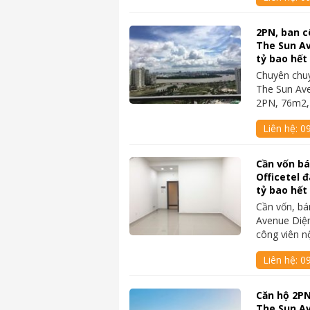
2PN, ban c
The Sun Av
tỷ bao hết
Chuyên chu
The Sun Av
2PN, 76m2,
Liên hệ:
0
Cần vốn b
Officetel 
tỷ bao hết
Cần vốn, bá
Avenue Diện
công viên n
Liên hệ:
0
Căn hộ 2PN
The Sun Av