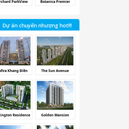
rchard ParkView
Botanica Premier
Dự án chuyển nhượng hot!!!
afira Khang Điền
The Sun Avenue
ington Residence
Golden Mansion