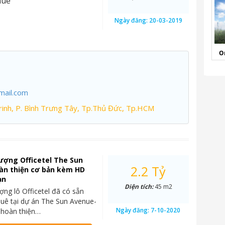
nue
Ngày đăng:
20-03-2019
O
mail.com
inh, P. Bình Trưng Tây, Tp.Thủ Đức, Tp.HCM
ượng Officetel The Sun
2.2 Tỷ
àn thiện cơ bản kèm HD
ạn
Diện tích:
45 m2
ng lô Officetel đã có sẵn
uê tại dự án The Sun Avenue-
Ngày đăng:
7-10-2020
 hoàn thiện…