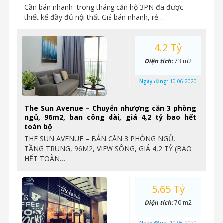
Cần bán nhanh trong tháng căn hộ 3PN đã được
thiết kế đầy đủ nội thất Giá bán nhanh, rẻ…
4.2 Tỷ
Diện tích:
73 m2
Ngày đăng:
10-06-2020
The Sun Avenue – Chuyển nhượng căn 3 phòng
ngủ, 96m2, ban công dài, giá 4,2 tỷ bao hết
toàn bộ
THE SUN AVENUE – BÁN CĂN 3 PHÒNG NGỦ,
TẦNG TRUNG, 96M2, VIEW SÔNG, GIÁ 4,2 TỶ (BAO
HẾT TOÀN…
5.65 Tỷ
Diện tích:
70 m2
Ngày đăng:
10-06-2020