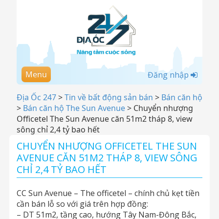
Menu
Đăng nhập
Địa Ốc 247
>
Tin về bất động sản bán
>
Bán căn hộ
>
Bán căn hộ The Sun Avenue
>
Chuyển nhượng
Officetel The Sun Avenue căn 51m2 tháp 8, view
sông chỉ 2,4 tỷ bao hết
CHUYỂN NHƯỢNG OFFICETEL THE SUN
AVENUE CĂN 51M2 THÁP 8, VIEW SÔNG
CHỈ 2,4 TỶ BAO HẾT
CC Sun Avenue – The officetel – chính chủ kẹt tiền
cần bán lỗ so với giá trên hợp đồng:
– DT 51m2, tầng cao, hướng Tây Nam-Đông Bắc,