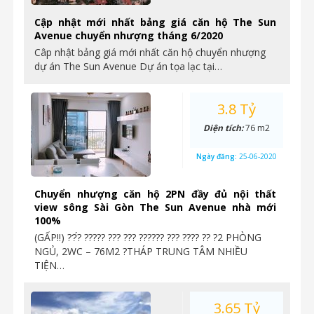
Cập nhật mới nhất bảng giá căn hộ The Sun
Avenue chuyển nhượng tháng 6/2020
Câp nhật bảng giá mới nhất căn hộ chuyển nhượng
dự án The Sun Avenue Dự án tọa lạc tại…
3.8 Tỷ
Diện tích:
76 m2
Ngày đăng:
25-06-2020
Chuyển nhượng căn hộ 2PN đầy đủ nội thất
view sông Sài Gòn The Sun Avenue nhà mới
100%
(GẤP‼️) ??́? ????? ??? ??? ?????? ??? ???? ?? ?2 PHÒNG
NGỦ, 2WC – 76M2 ?THÁP TRUNG TÂM NHIỀU
TIỆN…
3.65 Tỷ