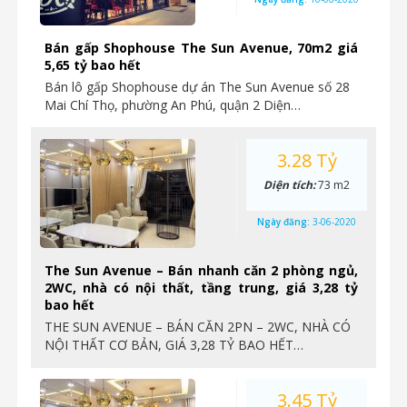
Bán gấp Shophouse The Sun Avenue, 70m2 giá
5,65 tỷ bao hết
Bán lô gấp Shophouse dự án The Sun Avenue số 28
Mai Chí Thọ, phường An Phú, quận 2 Diện…
3.28 Tỷ
Diện tích:
73 m2
Ngày đăng:
3-06-2020
The Sun Avenue – Bán nhanh căn 2 phòng ngủ,
2WC, nhà có nội thất, tầng trung, giá 3,28 tỷ
bao hết
THE SUN AVENUE – BÁN CĂN 2PN – 2WC, NHÀ CÓ
NỘI THẤT CƠ BẢN, GIÁ 3,28 TỶ BAO HẾT…
3.45 Tỷ