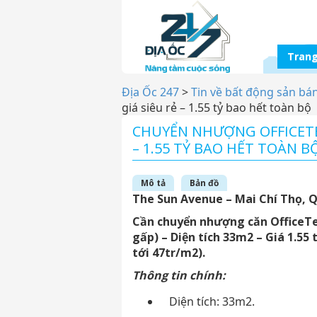
Trang
Địa Ốc 247
>
Tin về bất động sản bá
giá siêu rẻ – 1.55 tỷ bao hết toàn bộ
CHUYỂN NHƯỢNG OFFICETEL
– 1.55 TỶ BAO HẾT TOÀN B
Mô tả
Bản đồ
The Sun Avenue – Mai Chí Thọ, 
Cần chuyển nhượng căn OfficeTel 
gấp) – Diện tích 33m2 – Giá 1.55
tới 47tr/m2).
Thông tin chính:
Diện tích: 33m2.