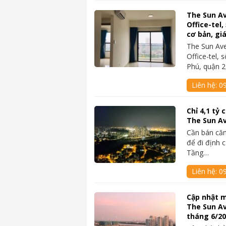
The Sun A
Office-tel,
cơ bản, gi
The Sun Av
Office-tel,
Phú, quận 
Liên hệ:
09
Chỉ 4,1 tỷ
The Sun A
Cần bán căn
để đi định 
Tầng…
Liên hệ:
0
Cập nhật m
The Sun A
tháng 6/2