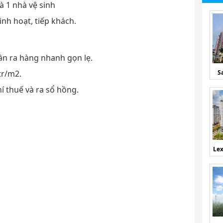
à 1 nhà vệ sinh
inh hoạt, tiếp khách.
ần ra hàng nhanh gọn lẹ.
tr/m2.
S
hí thuế và ra sổ hồng.
Lex