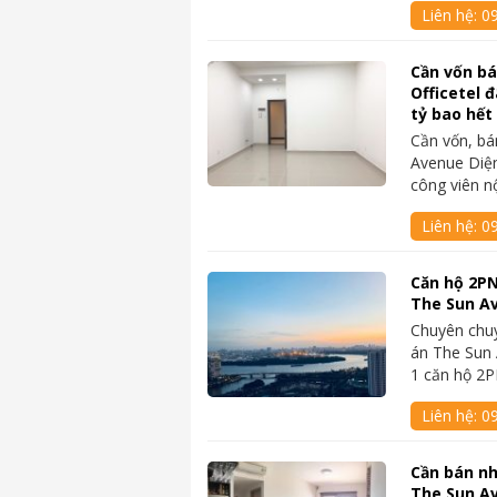
Liên hệ:
0
Cần vốn b
Officetel 
tỷ bao hết
Cần vốn, bá
Avenue Diện
công viên n
Liên hệ:
0
Căn hộ 2PN
The Sun Av
Chuyên chu
án The Sun 
1 căn hộ 2
Liên hệ:
0
Cần bán nh
The Sun A