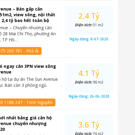
venue – Bán gấp căn
2.4 Tỷ
 51m2, view sông, nội thất
á 2,4 tỷ bao hết toàn bộ
Diện tích:
51 m2
enue – Chuyển nhượng căn
 số 28 Mai Chí Thọ, phường An
Ngày đăng:
8-07-2020
2, TP Hồ…
75 269 781 - Khả Ái
 có ngay căn 3PN view sông
4.1 Tỷ
venue
 hộ tại dự án The Sun Avenue
Diện tích:
96 m2
cư. Bán căn 3 phòng ngủ.
Ngày đăng:
26-06-2020
90 1188 247 - Trinh Nguyễn
ới nhất bảng giá căn hộ
3.6 Tỷ
venue chuyển nhượng
020
Diện tích:
76 m2