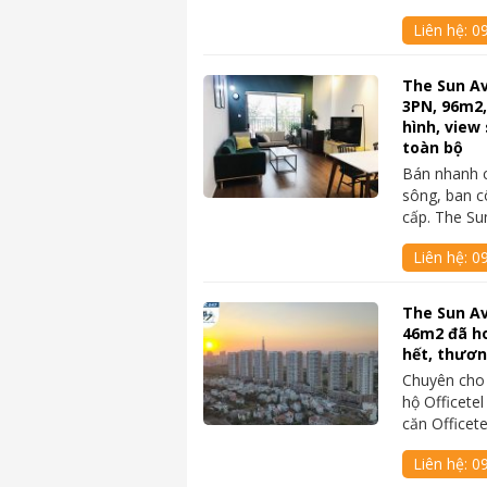
Liên hệ:
0
The Sun A
3PN, 96m2,
hình, view 
toàn bộ
Bán nhanh 
sông, ban cô
cấp. The S
Liên hệ:
09
The Sun Av
46m2 đã ho
hết, thươ
Chuyên cho
hộ Officete
căn Officet
Liên hệ:
0