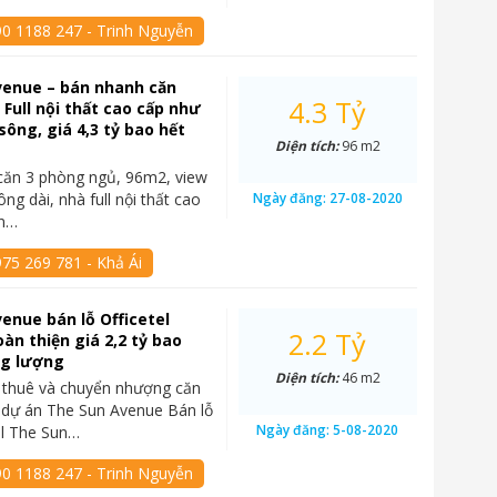
90 1188 247 - Trinh Nguyễn
venue – bán nhanh căn
4.3 Tỷ
 Full nội thất cao cấp như
sông, giá 4,3 tỷ bao hết
Diện tích:
96 m2
căn 3 phòng ngủ, 96m2, view
ng dài, nhà full nội thất cao
Ngày đăng:
27-08-2020
un…
75 269 781 - Khả Ái
enue bán lỗ Officetel
2.2 Tỷ
àn thiện giá 2,2 tỷ bao
ng lượng
Diện tích:
46 m2
 thuê và chuyển nhượng căn
l dự án The Sun Avenue Bán lỗ
Ngày đăng:
5-08-2020
el The Sun…
90 1188 247 - Trinh Nguyễn