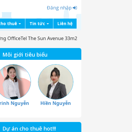
Đăng nhập
cho thuê
Tin tức
Liên hệ
ng OfficeTel The Sun Avenue 33m2
Môi giới tiêu biểu
rinh Nguyễn
Hiền Nguyễn
Dự án cho thuê hot!!!