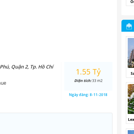
O
Phú, Quận 2, Tp. Hồ Chí
1.55 Tỷ
S
Diện tích:
33 m2
nue
Ngày đăng:
8-11-2018
Lex