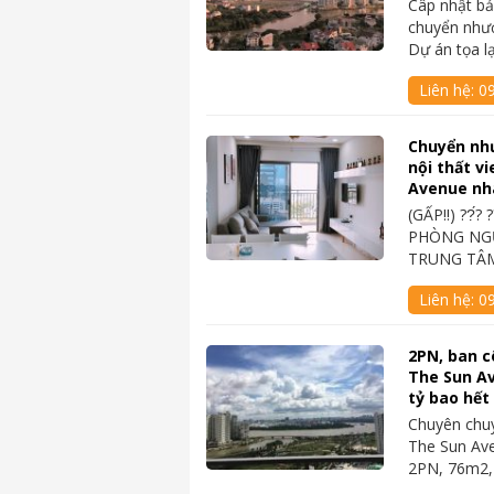
Câp nhật bả
chuyển như
Dự án tọa l
Liên hệ:
0
Chuyển nh
nội thất v
Avenue nh
(GẤP‼️) ??́? 
PHÒNG NGỦ
TRUNG TÂM
Liên hệ:
0
2PN, ban c
The Sun Av
tỷ bao hết
Chuyên chu
The Sun Av
2PN, 76m2,