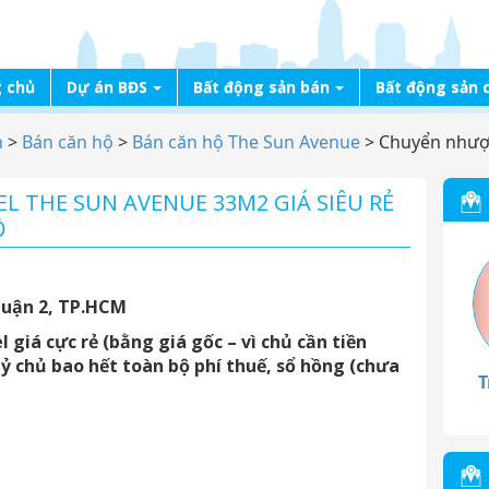
 chủ
Dự án BĐS
Bất động sản bán
Bất động sản 
n
>
Bán căn hộ
>
Bán căn hộ The Sun Avenue
>
Chuyển nhượ
 THE SUN AVENUE 33M2 GIÁ SIÊU RẺ
Ộ
Quận 2, TP.HCM
giá cực rẻ (bằng giá gốc – vì chủ cần tiền
 tỷ chủ bao hết toàn bộ phí thuế, sổ hồng (chưa
T