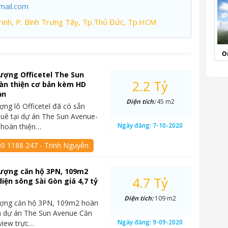
mail.com
inh, P. Bình Trưng Tây, Tp.Thủ Đức, Tp.HCM
O
ượng Officetel The Sun
2.2 Tỷ
àn thiện cơ bản kèm HD
ạn
Diện tích:
45 m2
ng lô Officetel đã có sẵn
uê tại dự án The Sun Avenue-
Ngày đăng:
7-10-2020
 hoàn thiện…
90 1188 247 - Trinh Nguyễn
ượng căn hộ 3PN, 109m2
4.7 Tỷ
diện sông Sài Gòn giá 4,7 tỷ
Diện tích:
109 m2
ợng căn hộ 3PN, 109m2 hoàn
n dự án The Sun Avenue Căn
Ngày đăng:
9-09-2020
 view trực…