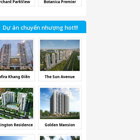
rchard ParkView
Botanica Premier
Dự án chuyển nhượng hot!!!
afira Khang Điền
The Sun Avenue
ington Residence
Golden Mansion