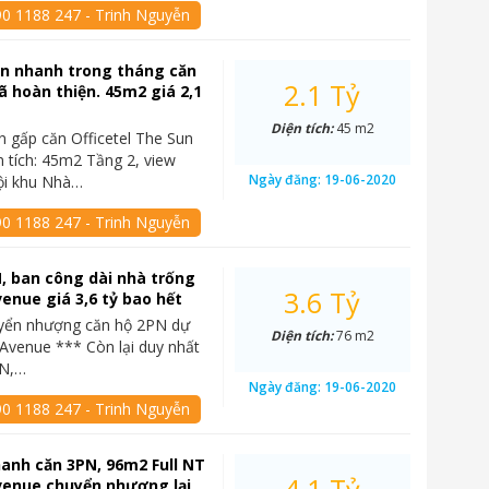
90 1188 247 - Trinh Nguyễn
án nhanh trong tháng căn
2.1 Tỷ
đã hoàn thiện. 45m2 giá 2,1
Diện tích:
45 m2
n gấp căn Officetel The Sun
 tích: 45m2 Tầng 2, view
Ngày đăng:
19-06-2020
ội khu Nhà…
90 1188 247 - Trinh Nguyễn
, ban công dài nhà trống
3.6 Tỷ
enue giá 3,6 tỷ bao hết
yển nhượng căn hộ 2PN dự
Diện tích:
76 m2
Avenue *** Còn lại duy nhất
PN,…
Ngày đăng:
19-06-2020
90 1188 247 - Trinh Nguyễn
anh căn 3PN, 96m2 Full NT
venue chuyển nhượng lại