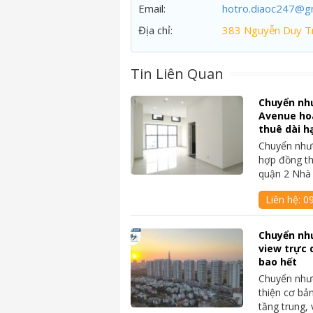
Email:
hotro.diaoc247@g
Địa chỉ:
383 Nguyễn Duy Tr
Tin Liên Quan
Chuyển nh
Avenue ho
thuê dài h
Chuyển nhượ
hợp đồng th
quận 2 Nhà
Liên hệ:
0
Chuyển nh
view trực 
bao hết
Chuyển như
thiện cơ bả
tầng trung,