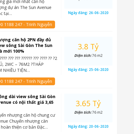
ng giá mới nhất căn hộ
ợng dự án The Sun Avenue
Ngày đăng:
26-06-2020
ạc tại…
90 1188 247 - Trinh Nguyễn
ượng căn hộ 2PN đầy đủ
3.8 Tỷ
iew sông Sài Gòn The Sun
à mới 100%
Diện tích:
76 m2
????? ??? ??? ?????? ??? ???? ?? ?2
, 2WC – 76M2 ?THÁP
Ngày đăng:
25-06-2020
 NHIỀU TIỆN…
90 1188 247 - Trinh Nguyễn
ông dài view sông Sài Gòn
3.65 Tỷ
enue có nội thất giá 3,65
Diện tích:
76 m2
yển nhượng căn hộ chung cư
enue Chuyển nhượng căn
Ngày đăng:
20-06-2020
 hoàn thiện cơ bản Đặc…