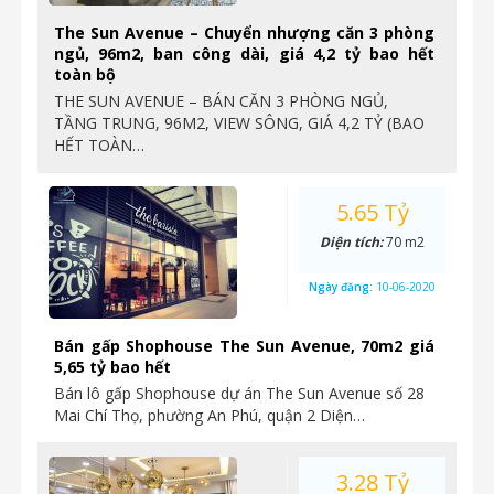
The Sun Avenue – Chuyển nhượng căn 3 phòng
ngủ, 96m2, ban công dài, giá 4,2 tỷ bao hết
toàn bộ
THE SUN AVENUE – BÁN CĂN 3 PHÒNG NGỦ,
TẦNG TRUNG, 96M2, VIEW SÔNG, GIÁ 4,2 TỶ (BAO
HẾT TOÀN…
5.65 Tỷ
Diện tích:
70 m2
Ngày đăng:
10-06-2020
Bán gấp Shophouse The Sun Avenue, 70m2 giá
5,65 tỷ bao hết
Bán lô gấp Shophouse dự án The Sun Avenue số 28
Mai Chí Thọ, phường An Phú, quận 2 Diện…
3.28 Tỷ