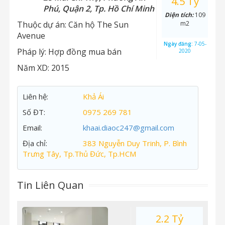
4.5 Tỷ
Phú, Quận 2, Tp. Hồ Chí Minh
Diện tích:
109
Thuộc dự án:
Căn hộ The Sun
m2
Avenue
Ngày đăng:
7-05-
Pháp lý:
Hợp đồng mua bán
2020
Năm XD:
2015
Liên hệ:
Khả Ái
Số ĐT:
0975 269 781
Email:
khaai.diaoc247@gmail.com
Địa chỉ:
383 Nguyễn Duy Trinh, P. Bình
Trưng Tây, Tp.Thủ Đức, Tp.HCM
Tin Liên Quan
2.2 Tỷ