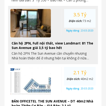
hình Giá bán: 3 Tỷ 550 – Bao hết – Căn 2 phòng…
3.5 Tỷ
Diện tích:
73 m2
Ngày đăng:
23-03-2020
Căn hộ 2PN, Full nội thất, view Landmart 81 The
Sun Avenue giá 3,5 tỷ bao hết
Căn hộ 2PN The Sun Avenue cần chuyển nhượng
Nhà hoàn thiện để ở nhưng hiện tại không ở nữa…
2.1 Tỷ
Diện tích:
40m2 m2
Ngày đăng:
20-03-2020
BÁN OFFICETEL THE SUN AVENUE – DT 40m2 Nhà
hoàn Thiện Cơ Bản – Giá Bán: 2.1 tỷ