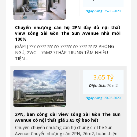
Ngày đăng:
25-06-2020
Chuyển nhượng căn hộ 2PN đầy đủ nội thất
view sông Sài Gòn The Sun Avenue nhà mới
100%
(GẤP‼️) ??́? ????? ??? ??? ?????? ??? ???? ?? ?2 PHÒNG
NGỦ, 2WC – 76M2 ?THÁP TRUNG TÂM NHIỀU
TIỆN…
3.65 Tỷ
Diện tích:
76 m2
Ngày đăng:
20-06-2020
2PN, ban công dài view sông Sài Gòn The Sun
Avenue có nội thất giá 3,65 tỷ bao hết
Chuyên chuyển nhượng căn hộ chung cư The Sun
Avenue Chuyển nhượng căn 2PN, 76m2, hoàn thiện