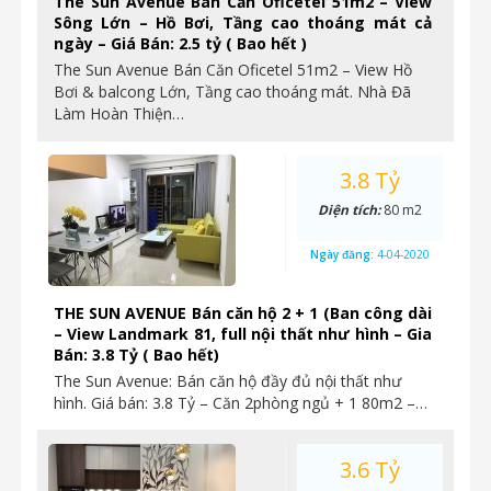
The Sun Avenue Bán Căn Oficetel 51m2 – View
Sông Lớn – Hồ Bơi, Tầng cao thoáng mát cả
ngày – Giá Bán: 2.5 tỷ ( Bao hết )
The Sun Avenue Bán Căn Oficetel 51m2 – View Hồ
Bơi & balcong Lớn, Tầng cao thoáng mát. Nhà Đã
Làm Hoàn Thiện…
3.8 Tỷ
Diện tích:
80 m2
Ngày đăng:
4-04-2020
THE SUN AVENUE Bán căn hộ 2 + 1 (Ban công dài
– View Landmark 81, full nội thất như hình – Gia
Bán: 3.8 Tỷ ( Bao hết)
The Sun Avenue: Bán căn hộ đầy đủ nội thất như
hình. Giá bán: 3.8 Tỷ – Căn 2phòng ngủ + 1 80m2 –…
3.6 Tỷ