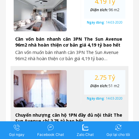
4.19 Tỷ
Diện tích:
96 m2
Ngày đăng:
14-03-2020
Cần vốn bán nhanh căn 3PN The Sun Avenue
96m2 nhà hoàn thiện cơ bản giá 4,19 tỷ bao hết
Cần vốn muốn bán nhanh căn 3PN The Sun Avenue
96m2 nhà hoàn thiện cơ bản giá 4,19 tỷ bao…
2.75 Tỷ
Diện tích:
51 m2
Ngày đăng:
14-03-2020
Chuyển nhượng căn hộ 1PN đầy đủ nội thất The
Sun Avenue chỉ 2.75 tỷ bao hết
Chuyển nhượng căn hộ 1PN đã hoàn thiện đầy đủ
nội thất The Sun Avenue-quận 2 Diện tích: 51m2
Gọi ngay
Facebook Chat
Zalo Chat
Gọi lại cho tôi