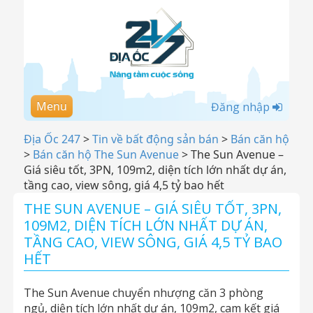
Menu
Đăng nhập
Địa Ốc 247
>
Tin về bất động sản bán
>
Bán căn hộ
>
Bán căn hộ The Sun Avenue
>
The Sun Avenue –
Giá siêu tốt, 3PN, 109m2, diện tích lớn nhất dự án,
tầng cao, view sông, giá 4,5 tỷ bao hết
THE SUN AVENUE – GIÁ SIÊU TỐT, 3PN,
109M2, DIỆN TÍCH LỚN NHẤT DỰ ÁN,
TẦNG CAO, VIEW SÔNG, GIÁ 4,5 TỶ BAO
HẾT
The Sun Avenue chuyển nhượng căn 3 phòng
ngủ, diện tích lớn nhất dự án, 109m2, cam kết giá