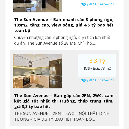
Ngày đăng:
14-05-2020
The Sun Avenue – Bán nhanh căn 3 phòng ngủ,
109m2, tầng cao, view sông, giá 4,5 tỷ bao hết
toàn bộ
Chuyển nhượng căn 3 phòng ngủ, diện tích lớn nhất
dự án, The Sun Avenue số 28 Mai Chí Thọ,…
3.3 Tỷ
Diện tích:
73 m2
Ngày đăng:
11-05-2020
The Sun Avenue – Bán gấp căn 2PN, 2WC, cam
kết giá tốt nhất thị trường, tháp trung tâm,
giá 3,3 tỷ bao hết
THE SUN AVENUE – 2PN – 2WC – NỘI THẤT DÍNH
TƯƠNG – GIÁ 3,3 TỶ BAO HẾT TOÀN BỘ…