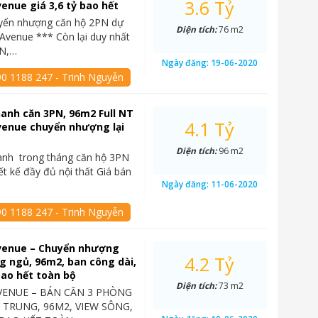
3.6 Tỷ
enue giá 3,6 tỷ bao hết
yển nhượng căn hộ 2PN dự
Diện tích:
76 m2
Avenue *** Còn lại duy nhất
PN,…
Ngày đăng:
19-06-2020
90 1188 247 - Trinh Nguyễn
anh căn 3PN, 96m2 Full NT
4.1 Tỷ
venue chuyển nhượng lại
Diện tích:
96 m2
anh trong tháng căn hộ 3PN
ết kế đầy đủ nội thất Giá bán
Ngày đăng:
11-06-2020
90 1188 247 - Trinh Nguyễn
venue – Chuyển nhượng
4.2 Tỷ
g ngủ, 96m2, ban công dài,
 bao hết toàn bộ
Diện tích:
73 m2
VENUE – BÁN CĂN 3 PHÒNG
 TRUNG, 96M2, VIEW SÔNG,