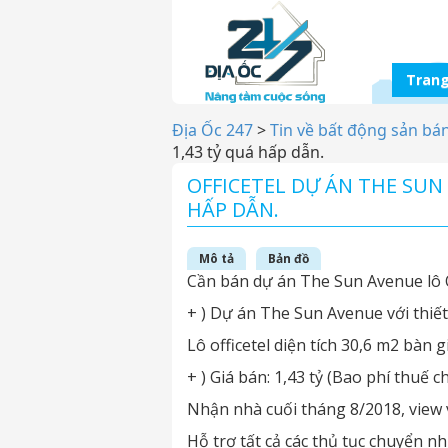
Trang
Địa Ốc 247
>
Tin về bất động sản bá
1,43 tỷ quá hấp dẫn.
OFFICETEL DỰ ÁN THE SUN 
HẤP DẪN.
Mô tả
Bản đồ
Cần bán dự án The Sun Avenue lô Of
+ ) Dự án The Sun Avenue với thiết
Lô officetel diện tích 30,6 m2 bàn 
+ ) Giá bán: 1,43 tỷ (Bao phí thuế
Nhận nhà cuối tháng 8/2018, view v
Hỗ trợ tất cả các thủ tục chuyển n