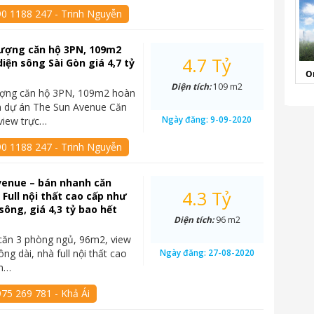
90 1188 247 - Trinh Nguyễn
ượng căn hộ 3PN, 109m2
4.7 Tỷ
diện sông Sài Gòn giá 4,7 tỷ
O
Diện tích:
109 m2
ợng căn hộ 3PN, 109m2 hoàn
n dự án The Sun Avenue Căn
Ngày đăng:
9-09-2020
 view trực…
90 1188 247 - Trinh Nguyễn
venue – bán nhanh căn
4.3 Tỷ
 Full nội thất cao cấp như
sông, giá 4,3 tỷ bao hết
Diện tích:
96 m2
căn 3 phòng ngủ, 96m2, view
ng dài, nhà full nội thất cao
Ngày đăng:
27-08-2020
un…
75 269 781 - Khả Ái