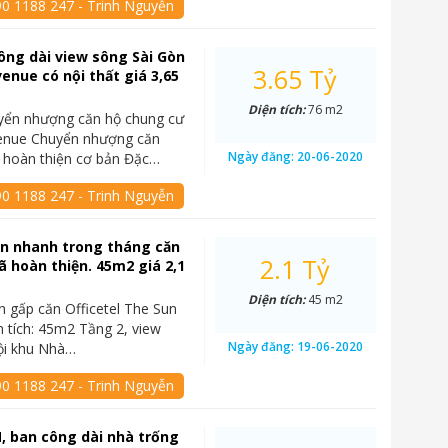
90 1188 247 - Trinh Nguyễn
ông dài view sông Sài Gòn
3.65 Tỷ
enue có nội thất giá 3,65
Diện tích:
76 m2
yển nhượng căn hộ chung cư
enue Chuyển nhượng căn
Ngày đăng:
20-06-2020
 hoàn thiện cơ bản Đặc…
90 1188 247 - Trinh Nguyễn
án nhanh trong tháng căn
2.1 Tỷ
đã hoàn thiện. 45m2 giá 2,1
Diện tích:
45 m2
n gấp căn Officetel The Sun
 tích: 45m2 Tầng 2, view
Ngày đăng:
19-06-2020
ội khu Nhà…
90 1188 247 - Trinh Nguyễn
, ban công dài nhà trống