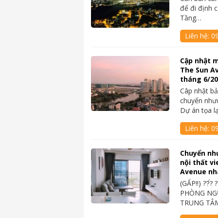
để đi định 
Tầng…
Liên hệ:
0
Cập nhật m
The Sun A
tháng 6/2
Câp nhật bả
chuyển như
Dự án tọa l
Liên hệ:
0
Chuyển nh
nội thất v
Avenue nh
(GẤP‼️) ??́? 
PHÒNG NGỦ
TRUNG TÂM