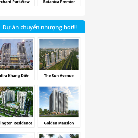
rchard ParkView
Botanica Premier
Dự án chuyển nhượng hot!!!
afira Khang Điền
The Sun Avenue
ington Residence
Golden Mansion