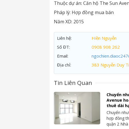
Thuộc dự án:
Căn hộ The Sun Ave
Pháp lý:
Hợp đồng mua bán
Năm XD:
2015
Liên hệ:
Hiền Nguyễn
Số ĐT:
0908 908 262
Email:
ngochien.diaoc24
Địa chỉ:
383 Nguyễn Duy Tr
Tin Liên Quan
Chuyển nh
Avenue ho
thuê dài h
Chuyển nhượ
hợp đồng th
quận 2 Nhà