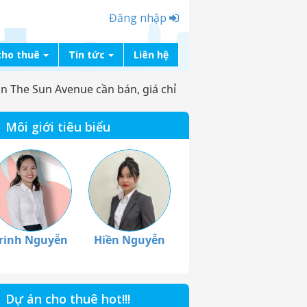
Đăng nhập
cho thuê
Tin tức
Liên hệ
án The Sun Avenue cần bán, giá chỉ
Môi giới tiêu biểu
rinh Nguyễn
Hiền Nguyễn
Dự án cho thuê hot!!!