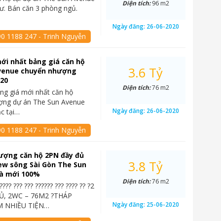
Diện tích:
96 m2
cư. Bán căn 3 phòng ngủ.
Ngày đăng:
26-06-2020
90 1188 247 - Trinh Nguyễn
ới nhất bảng giá căn hộ
3.6 Tỷ
venue chuyển nhượng
020
Diện tích:
76 m2
ng giá mới nhất căn hộ
ợng dự án The Sun Avenue
Ngày đăng:
26-06-2020
ạc tại…
90 1188 247 - Trinh Nguyễn
ượng căn hộ 2PN đầy đủ
3.8 Tỷ
iew sông Sài Gòn The Sun
à mới 100%
Diện tích:
76 m2
????? ??? ??? ?????? ??? ???? ?? ?2
, 2WC – 76M2 ?THÁP
Ngày đăng:
25-06-2020
 NHIỀU TIỆN…