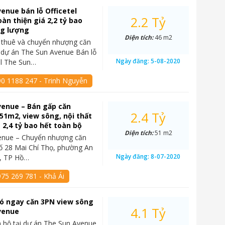
enue bán lỗ Officetel
2.2 Tỷ
àn thiện giá 2,2 tỷ bao
ng lượng
Diện tích:
46 m2
 thuê và chuyển nhượng căn
l dự án The Sun Avenue Bán lỗ
Ngày đăng:
5-08-2020
el The Sun…
90 1188 247 - Trinh Nguyễn
venue – Bán gấp căn
2.4 Tỷ
 51m2, view sông, nội thất
á 2,4 tỷ bao hết toàn bộ
Diện tích:
51 m2
enue – Chuyển nhượng căn
 số 28 Mai Chí Thọ, phường An
Ngày đăng:
8-07-2020
2, TP Hồ…
75 269 781 - Khả Ái
 có ngay căn 3PN view sông
4.1 Tỷ
venue
 hộ tại dự án The Sun Avenue