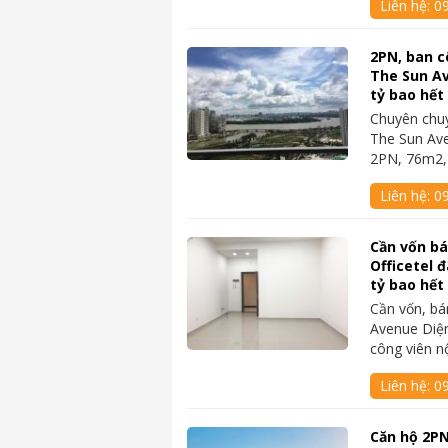
Liên hệ:
0
2PN, ban c
The Sun Av
tỷ bao hết
Chuyên chu
The Sun Av
2PN, 76m2,
Liên hệ:
0
Cần vốn b
Officetel 
tỷ bao hết
Cần vốn, bá
Avenue Diện
công viên n
Liên hệ:
0
Căn hộ 2PN