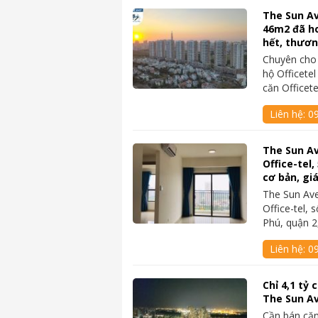
The Sun Av
46m2 đã ho
hết, thươ
Chuyên cho
hộ Officete
căn Officet
Liên hệ:
0
The Sun A
Office-tel,
cơ bản, gi
The Sun Av
Office-tel,
Phú, quận 
Liên hệ:
09
Chỉ 4,1 tỷ
The Sun A
Cần bán căn