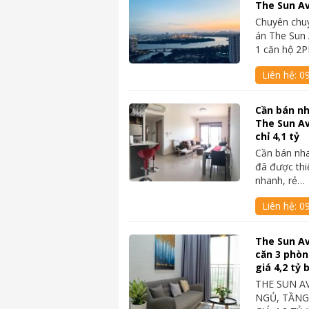
The Sun Av
Chuyên chu
án The Sun 
1 căn hộ 2
Liên hệ:
0
Cần bán nh
The Sun A
chỉ 4,1 tỷ
Cần bán nh
đã được thi
nhanh, rẻ…
Liên hệ:
0
The Sun A
căn 3 phòn
giá 4,2 tỷ
THE SUN A
NGỦ, TẦNG