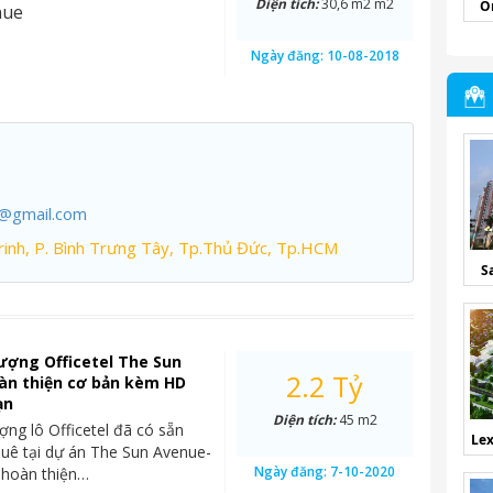
Diện tích:
30,6 m2 m2
O
nue
Ngày đăng:
10-08-2018
7@gmail.com
inh, P. Bình Trưng Tây, Tp.Thủ Đức, Tp.HCM
S
ượng Officetel The Sun
2.2 Tỷ
àn thiện cơ bản kèm HD
ạn
Diện tích:
45 m2
ng lô Officetel đã có sẵn
Lex
uê tại dự án The Sun Avenue-
Ngày đăng:
7-10-2020
 hoàn thiện…