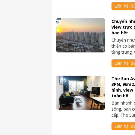
Liên hệ:
0
Chuyển nh
view trực 
bao hết
Chuyển như
thiện cơ bả
tầng trung,
Liên hệ:
0
The Sun A
3PN, 96m2,
hình, view 
toàn bộ
Bán nhanh 
sông, ban cô
cấp. The S
Liên hệ:
09