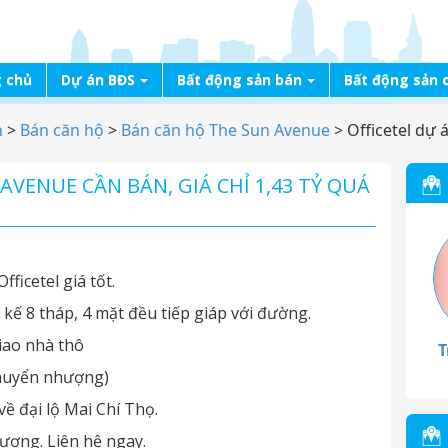
 chủ
Dự án BĐS
Bất động sản bán
Bất động sản 
n
>
Bán căn hộ
>
Bán căn hộ The Sun Avenue
>
Officetel dự 
AVENUE CẦN BÁN, GIÁ CHỈ 1,43 TỶ QUÁ
ficetel giá tốt.
 kế 8 tháp, 4 mặt đều tiếp giáp với đường.
giao nhà thô
T
 chuyển nhượng)
ề đại lộ Mai Chí Thọ.
hượng. Liên hệ ngay.